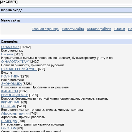
[
ЭКСПЕРТ
]
Форма входа
Меню сайта
Главная страница
Новости сайта
Каталог файлов
Статьи
Бл
Categories
О НАЛОГАХ
[11362]
Все о налогах.
Письма
[6417]
Нормативные письма в основном по налогам, бухгалтерскому учету и пр.
О НАЛОГАХ "ТАМ"
[2420]
Новости о налогах, финансах за рубежом
БУХГАЛТЕРСКИЙ УЧЕТ
[683]
Бухучет
ПОЛИТИКА
[1278]
Все о политике
ЭКОНОМИКА
[3228]
И мировая, и наша. Проблемы и их решения.
ФИНАНСЫ
[1132]
БЕЗОПАСНОСТЬ
[1299]
Вопросы безопасности частной жизни, организации, регионов, страны.
КРИМИНАЛ
[109]
РЕЛИГИЯ
[5200]
Все о религиозных течениях, плюсы, минусы, критика.
Афоризмы, притчи
[745]
Афоризмы, притчи, рассказы
ПРИРОДА
[298]
Интересные статьи про явления природы
ОБ ЭТОМ
[63]
Отношения между мужчиной женщиной