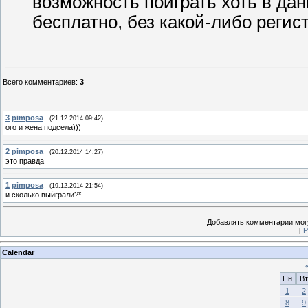
возможность поиграть хоть в да
бесплатно, без какой-либо регис
Всего комментариев
:
3
3
pimposa
(21.12.2014 09:42)
ого и жена подсела)))
2
pimposa
(20.12.2014 14:27)
это правда
1
pimposa
(19.12.2014 21:54)
и сколько выйграли?*
Добавлять комментарии могу
[
Р
Calendar
Пн
Вт
1
2
8
9