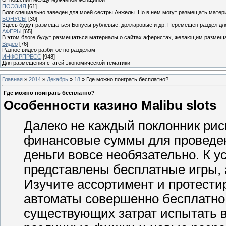
ПОЭЗИЯ
[61]
Блог специально заведен для моей сестры Анжелы. Но в нем могут размещать матери
БОНУСЫ
[30]
Здесь будут размещаться Бонусы рублевые, долларовые и др. Перемещен раздел дл
АФЕРЫ
[65]
В этом блоге будут размещаться материалы о сайтах аферистах, желающим размещат
Видео
[76]
Разное видео разбитое по разделам
ИНФОРПРЕСС
[948]
Для размещения статей экономической тематики
Главная
»
2014
»
Декабрь
»
18
» Где можно поиграть бесплатно?
Где можно поиграть бесплатно?
Особенности казино Malibu slots
Далеко не каждый поклонник рис
финансовые суммы для проведени
деньги вовсе необязательно. К ус
представлены бесплатные игры, 
Изучите ассортимент и протест
автоматы совершенно бесплатно.
существующих затрат испытать 