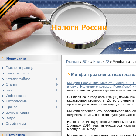
Налоги России
Главна
Меню сайта
Главная
»
2014
»
Июль
»
22
» Минфин разъяс
Главная страница
Новости сайта
Минфин разъяснил как плате
Каталог файлов
Минфин России письмом от 2 июня 2014 г.
Статьи
вторую Налогового кодекса Российской Ф
Блог
налогоплательщиками единого налога на в
Инфорпресс
С 1 июля 2014 года организации, применяю
кадастровая стоимость. До вступления в
Фотоальбомы
организаций в отношении имущества, испо
Прочее
Минфин поясняет, что, рассчитывая авансо
Бонус от сайта
недвижимости на соответствующую налогов
Видео
Налог за 2014 год должен исчисляться за п
Онлайн игры
1 января 2014 года, являющегося налого
месяцев 2014 года.
Статистика
Напомним, что в соответствии с пунктом 1 