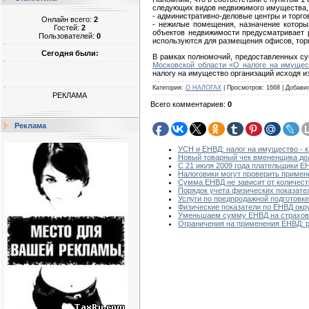
следующих видов недвижимого имущества, 
- административно-деловые центры и торго
Онлайн всего:
2
- нежилые помещения, назначение которы
Гостей:
2
объектов недвижимости предусматривает 
Пользователей:
0
используются для размещения офисов, торг
Сегодня были:
В рамках полномочий, предоставленных су
Московской области «О налоге на имущес
налогу на имущество организаций исходя и
Категория
:
О НАЛОГАХ
|
Просмотров
:
1668
|
Добави
РЕКЛАМА
Всего комментариев
:
0
Реклама
УСН и ЕНВД: налог на имущество - кт
Новый товарный чек вмененщика до
С 21 июля 2009 года плательщики Е
Налоговики могут проверить примене
Сумма ЕНВД не зависит от количест
Порядок учета физических показате
Услуги по предпродажной подготовк
Физические показатели по ЕНВД окр
Уменьшаем сумму ЕНВД на страхов
Ограничения на применения ЕНВД: 