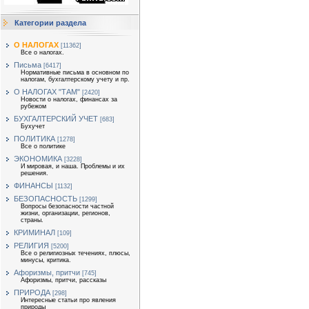
Категории раздела
О НАЛОГАХ
[11362]
Все о налогах.
Письма
[6417]
Нормативные письма в основном по
налогам, бухгалтерскому учету и пр.
О НАЛОГАХ "ТАМ"
[2420]
Новости о налогах, финансах за
рубежом
БУХГАЛТЕРСКИЙ УЧЕТ
[683]
Бухучет
ПОЛИТИКА
[1278]
Все о политике
ЭКОНОМИКА
[3228]
И мировая, и наша. Проблемы и их
решения.
ФИНАНСЫ
[1132]
БЕЗОПАСНОСТЬ
[1299]
Вопросы безопасности частной
жизни, организации, регионов,
страны.
КРИМИНАЛ
[109]
РЕЛИГИЯ
[5200]
Все о религиозных течениях, плюсы,
минусы, критика.
Афоризмы, притчи
[745]
Афоризмы, притчи, рассказы
ПРИРОДА
[298]
Интересные статьи про явления
природы