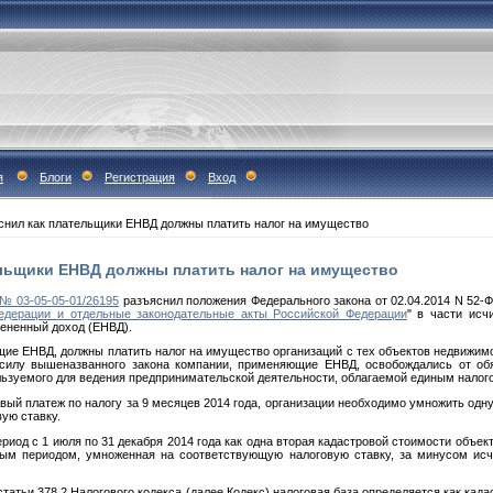
я
Блоги
Регистрация
Вход
нил как плательщики ЕНВД должны платить налог на имущество
льщики ЕНВД должны платить налог на имущество
 № 03-05-05-01/26195
разъяснил положения Федерального закона от 02.04.2014 N 52-Ф
едерации и отдельные законодательные акты Российской Федерации
" в части исч
мененный доход (ЕНВД).
щие ЕНВД, должны платить налог на имущество организаций с тех объектов недвижимо
 силу вышеназванного закона компании, применяющие ЕНВД, освобождались от об
льзуемого для ведения предпринимательской деятельности, облагаемой единым налог
вый платеж по налогу за 9 месяцев 2014 года, организации необходимо умножить одн
ую ставку.
ериод с 1 июля по 31 декабря 2014 года как одна вторая кадастровой стоимости объ
вым периодом, умноженная на соответствующую налоговую ставку, за минусом ис
статьи 378.2 Налогового кодекса (далее Кодекс) налоговая база определяется как ка