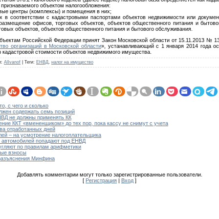
признаваемого объектом налогообложения:
вые центры (комплексы) и помещения в них;
х в соответствии с кадастровыми паспортами объектов недвижимости или документ
размещение офисов, торговых объектов, объектов общественного питания и бытово
овых объектов, объектов общественного питания и бытового обслуживания.
бъектам Российской Федерации принят Закон Московской области от 15.11.2013 № 1
тво организаций в Московской области
», устанавливающий с 1 января 2014 года о
з кадастровой стоимости объектов недвижимого имущества.
л
:
AlIvanof
|
Теги
:
ЕНВД
,
налог на имущество
о, с чего и сколько
лжен содержать семь позиций
НВД не должны применять КК
ние ККТ «вмененщиком» до тех пор, пока кассу не снимут с учета
ва отработанных дней
лей – на усмотрение налогоплательщика
е автомобилей попадают под ЕНВД
угляют по правилам арифметики
ые взносы
разъяснения Минфина
Добавлять комментарии могут только зарегистрированные пользователи.
[
Регистрация
|
Вход
]