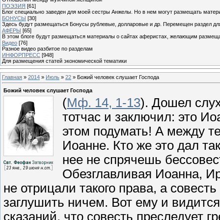
ПОЭЗИЯ
[61]
Блог специально заведен для моей сестры Анжелы. Но в нем могут размещать матери
БОНУСЫ
[30]
Здесь будут размещаться Бонусы рублевые, долларовые и др. Перемещен раздел дл
АФЕРЫ
[65]
В этом блоге будут размещаться материалы о сайтах аферистах, желающим размещат
Видео
[76]
Разное видео разбитое по разделам
ИНФОРПРЕСС
[948]
Для размещения статей экономической тематики
Главная
»
2014
»
Июль
»
22
» Божий человек слушает Господа
Божий человек слушает Господа
(
Мф. 14, 1-13
). Дошел слу
тотчас и заключил: это И
этом подумать! А между те
Иоанне. Кто же это дал т
нее не спрячешь бессовес
Обезглавливая Иоанна, Ир
не отрицали такого права, а совесть
заглушить ничем. Вот ему и видитс
сказаний, что совесть преследует г