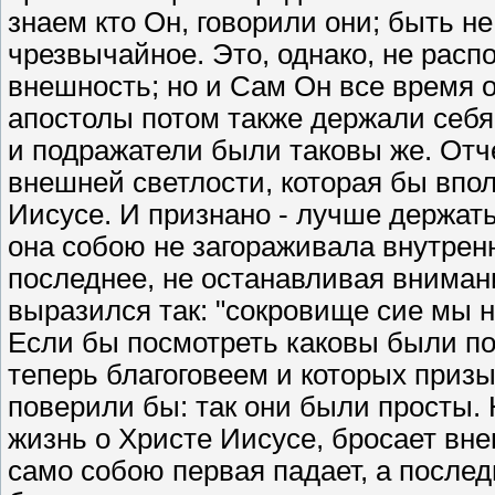
знаем кто Он, говорили они; быть н
чрезвычайное. Это, однако, не рас
внешность; но и Сам Он все время о
апостолы потом также держали себя
и подражатели были таковы же. Отче
внешней светлости, которая бы впол
Иисусе. И признано - лучше держат
она собою не загораживала внутрен
последнее, не останавливая внимани
выразился так: "сокровище сие мы н
Если бы посмотреть каковы были по
теперь благоговеем и которых приз
поверили бы: так они были просты. Н
жизнь о Христе Иисусе, бросает вне
само собою первая падает, а послед