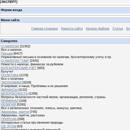
[
ЭКСПЕРТ
]
Форма входа
Меню сайта
Главная страница
Новости сайта
Каталог файлов
Статьи
Бл
Categories
О НАЛОГАХ
[11362]
Все о налогах.
Письма
[6417]
Нормативные письма в основном по налогам, бухгалтерскому учету и пр.
О НАЛОГАХ "ТАМ"
[2420]
Новости о налогах, финансах за рубежом
БУХГАЛТЕРСКИЙ УЧЕТ
[683]
Бухучет
ПОЛИТИКА
[1278]
Все о политике
ЭКОНОМИКА
[3228]
И мировая, и наша. Проблемы и их решения.
ФИНАНСЫ
[1132]
БЕЗОПАСНОСТЬ
[1299]
Вопросы безопасности частной жизни, организации, регионов, страны.
КРИМИНАЛ
[109]
РЕЛИГИЯ
[5200]
Все о религиозных течениях, плюсы, минусы, критика.
Афоризмы, притчи
[745]
Афоризмы, притчи, рассказы
ПРИРОДА
[298]
Интересные статьи про явления природы
ОБ ЭТОМ
[63]
Отношения между мужчиной женщиной