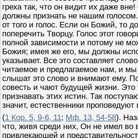
греха так, что он видит их даже вне!
должны признать не нашим голосом.
от того и голос. Если он Божий, то 
поперечить Творцу. Голос этот говори
полной зависимости и потому не мож
Божия; имея же его, мы должны исп
указывает. Все это составляет слов
читаемое и предлагаемое нам, и мы 
слышат это слово и внимают ему. П
совесть и чают будущей жизни. Это 
признавать этих истин. Так поступаю
значит, естественники проповедуют
(
1 Кор. 5, 9-6, 11
;
Мф. 13, 54-58
). На
что, живя среди них, Он не имел в
привлекающей и представительнос