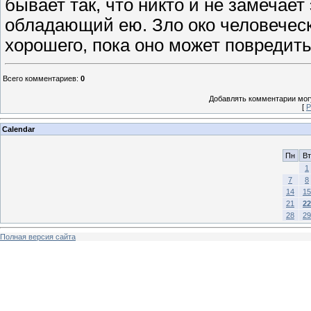
бывает так, что никто и не замечает
обладающий ею. Зло око человеческ
хорошего, пока оно может повредить
Всего комментариев
:
0
Добавлять комментарии могу
[
Р
Calendar
Пн
Вт
1
7
8
14
15
21
22
28
29
Полная версия сайта