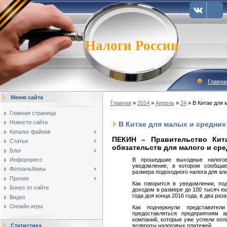
Налоги России
Главна
Меню сайта
Главная
»
2014
»
Апрель
»
24
» В Китае для 
Главная страница
Новости сайта
В Китае для малых и средних
Каталог файлов
ПЕКИН – Правительство Кит
Статьи
обязательств для малого и сре
Блог
Инфорпресс
В прошедшие выходные налогов
уведомление, в котором сообщае
Фотоальбомы
размера подоходного налога для ал
Прочее
Как говорится в уведомлении, п
Бонус от сайта
доходом в размере до 100 тысяч юа
года доя конца 2016 года, в два раз
Видео
Онлайн игры
Как подчеркнули представители
предоставляться предприятиям а
компаний, которые уже успели опл
возвраты налоговых платежей.
Статистика