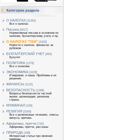
Категории раздела
О НАЛОГАХ
[11362]
Все о налогах.
Письма
[6417]
Нормативные письма в основном по
налогам, бухгалтерскому учету и пр.
О НАЛОГАХ "ТАМ"
[2420]
Новости о налогах, финансах за
рубежом
БУХГАЛТЕРСКИЙ УЧЕТ
[683]
Бухучет
ПОЛИТИКА
[1278]
Все о политике
ЭКОНОМИКА
[3228]
И мировая, и наша. Проблемы и их
решения.
ФИНАНСЫ
[1132]
БЕЗОПАСНОСТЬ
[1299]
Вопросы безопасности частной
жизни, организации, регионов,
страны.
КРИМИНАЛ
[109]
РЕЛИГИЯ
[5200]
Все о религиозных течениях, плюсы,
минусы, критика.
Афоризмы, притчи
[745]
Афоризмы, притчи, рассказы
ПРИРОДА
[298]
Интересные статьи про явления
природы