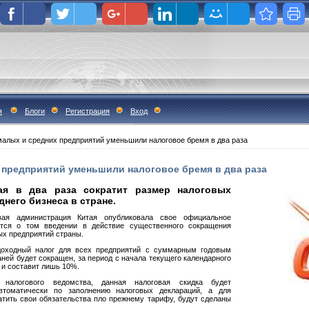
я
Блоги
Регистрация
Вход
малых и средних предприятий уменьшили налоговое бремя в два раза
 предприятий уменьшили налоговое бремя в два раза
ая в два раза сократит размер налоговых
днего бизнеса в стране.
ая администрация Китая опубликовала свое официальное
тся о том введении в действие существенного сокращения
ых предприятий страны.
одоходный налог для всех предприятий с суммарным годовым
ней будет сокращен, за период с начала текущего календарного
а и составит лишь 10%.
 налогового ведомства, данная налоговая скидка будет
втоматически по заполнению налоговых деклараций, а для
атить свои обязательства пло прежнему тарифу, будут сделаны