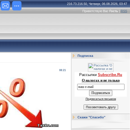
216.73.216.50, Четверг, 06.08.2026, 03:47
Приветствую Вас
Гость
|
RSS
Подписка
08:21
Рассылки
Subscribe.Ru
О налогах и не только
Подписаться письмом
Скажи "Спасибо"