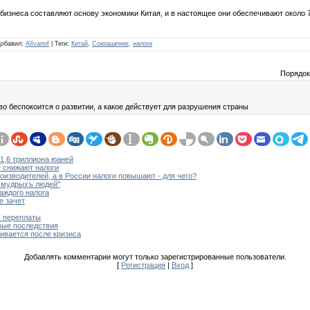
бизнеса составляют основу экономики Китая, и в настоящее они обеспечивают около 
Добавил
:
AlIvanof
|
Теги
:
Китай
,
Сокращение
,
налоги
Порядок
во беспокоится о развитии, а какое действует для разрушения страны
 1,6 триллиона юаней
е снижают налоги
оизводителей, а в России налоги повышают - для чего?
и мудрыхъ людей"
каждого налога
е зачет
ь переплаты
вые последствия
ивается после кризиса
Добавлять комментарии могут только зарегистрированные пользователи.
[
Регистрация
|
Вход
]