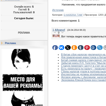
Напомним, что предприятия малого 
Онлайн всего:
5
Гостей:
5
Источник
Пользователей:
0
Категория
:
О НАЛОГАХ "ТАМ"
|
Просмотров
:
1203
|
Сегодня были:
Всего комментариев
:
1
1
AlIvanof
(24.04.2014 08:22)
0
РЕКЛАМА
Вот теперь видно какое правительст
Реклама
В Китае сбор налогов увеличился на
Для привлечения инвесторов в Кита
Китай снижая налоги стимулирует пр
Забытая книга Л.Н. Толстого "Мысл
Старую переплату зачтут в счет не 
Есть переплата по налогу - проводит
Cборы налогов упали в полтора раза
Инспекторы не должны игнорироват
Договор аренды с физлицом: налого
Экономика Южной Кореи восстанавл