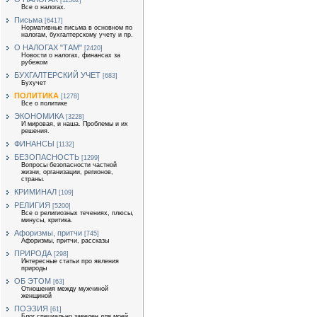
[11362]
Все о налогах.
Письма
[6417]
Нормативные письма в основном по
налогам, бухгалтерскому учету и пр.
О НАЛОГАХ "ТАМ"
[2420]
Новости о налогах, финансах за
рубежом
БУХГАЛТЕРСКИЙ УЧЕТ
[683]
Бухучет
ПОЛИТИКА
[1278]
Все о политике
ЭКОНОМИКА
[3228]
И мировая, и наша. Проблемы и их
решения.
ФИНАНСЫ
[1132]
БЕЗОПАСНОСТЬ
[1299]
Вопросы безопасности частной
жизни, организации, регионов,
страны.
КРИМИНАЛ
[109]
РЕЛИГИЯ
[5200]
Все о религиозных течениях, плюсы,
минусы, критика.
Афоризмы, притчи
[745]
Афоризмы, притчи, рассказы
ПРИРОДА
[298]
Интересные статьи про явления
природы
ОБ ЭТОМ
[63]
Отношения между мужчиной
женщиной
ПОЭЗИЯ
[61]
Блог специально заведен для моей