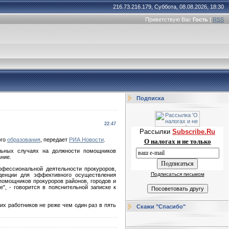
216.73.216.179, Суббота, 08.08.2026, 18:30
Приветствую Вас
Гость
|
RSS
Подписка
22:47
Рассылки
Subscribe.Ru
ого
образования
, передает
РИА Новости
.
О налогах и не только
ельных случаях на должности помощников
ние.
офессиональной деятельности прокуроров,
Подписаться письмом
денции для эффективного осуществления
 помощников прокуроров районов, городов и
", - говорится в пояснительной записке к
х работников не реже чем один раз в пять
Скажи "Спасибо"