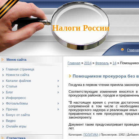
Налоги России
Главна
Меню сайта
Главная
»
2014
»
Февраль
»
14
» Помощником
Главная страница
Новости сайта
Помощником прокурора без в
Каталог файлов
Госдума в первом чтении приняла законоп
Статьи
Соответствующие изменения вносятся в 
Блог
прокуроров районов, городов и приравненн
Инфорпресс
"В настоящее время с учетом достаточно
Фотоальбомы
сопряженной в том числе с необходимо
Прочее
прокурорского надзора и реализации иных 
приравненных к ним прокуроров, предлага
Бонус от сайта
законопроекту.
Видео
Документ также предусматривает проведен
Онлайн игры
лет.
Категория
:
ПОЛИТИКА
|
Просмотров
:
1062
|
Добавил
Статистика