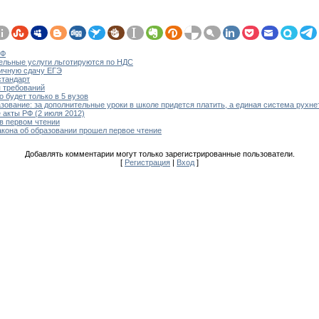
РФ
ельные услуги льготируются по НДС
личную сдачу ЕГЭ
стандарт
п требований
 будет только в 5 вузов
зование: за дополнительные уроки в школе придется платить, а единая система рухне
 акты РФ (2 июля 2012)
 в первом чтении
акона об образовании прошел первое чтение
Добавлять комментарии могут только зарегистрированные пользователи.
[
Регистрация
|
Вход
]