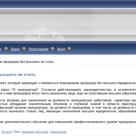
я
Блоги
Регистрация
Вход
 прокурора без высшего не стать
ысшего не стать
роект, который запрещает становиться помощником прокурора без высшего юридическ
закон "О прокуратуре". Согласно действующему законодательству, в исключит
ых к ним прокуроров могут быть назначены лица, еще не получившие высшее образова
сти резерва для назначения на должности прокурорских работников, характера пр
стью обладания значительным объемом и глубиной знаний в области юриспру
функций органов прокуратуры, на должности прокуроров, в том числе на должности
ется назначать только лиц, имеющих оконченное высшее юридическое образование
ие дополнительного обучение для повышения профессионального уровня прокурорски
:
AlIvanof
|
Теги
:
помощник прокурора
,
образование