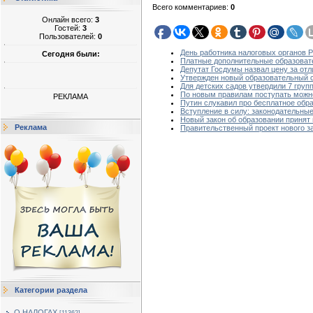
Всего комментариев
:
0
Онлайн всего:
3
Гостей:
3
Пользователей:
0
День работника налоговых органов 
Сегодня были:
Платные дополнительные образоват
Депутат Госдумы назвал цену за от
Утвержден новый образовательный 
Для детских садов утвердили 7 груп
По новым правилам поступать можно
РЕКЛАМА
Путин слукавил про бесплатное обра
Вступление в силу: законодательные
Новый закон об образовании принят
Реклама
Правительственный проект нового з
Категории раздела
О НАЛОГАХ