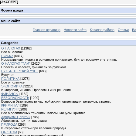
[
ЭКСПЕРТ
]
Форма входа
Меню сайта
Главная страница
Новости сайта
Каталог файлов
Статьи
Бл
Categories
О НАЛОГАХ
[11362]
Все о налогах.
Письма
[6417]
Нормативные письма в основном по налогам, бухгалтерскому учету и пр.
О НАЛОГАХ "ТАМ"
[2420]
Новости о налогах, финансах за рубежом
БУХГАЛТЕРСКИЙ УЧЕТ
[683]
Бухучет
ПОЛИТИКА
[1278]
Все о политике
ЭКОНОМИКА
[3228]
И мировая, и наша. Проблемы и их решения.
ФИНАНСЫ
[1132]
БЕЗОПАСНОСТЬ
[1299]
Вопросы безопасности частной жизни, организации, регионов, страны.
КРИМИНАЛ
[109]
РЕЛИГИЯ
[5200]
Все о религиозных течениях, плюсы, минусы, критика.
Афоризмы, притчи
[745]
Афоризмы, притчи, рассказы
ПРИРОДА
[298]
Интересные статьи про явления природы
ОБ ЭТОМ
[63]
Отношения между мужчиной женщиной