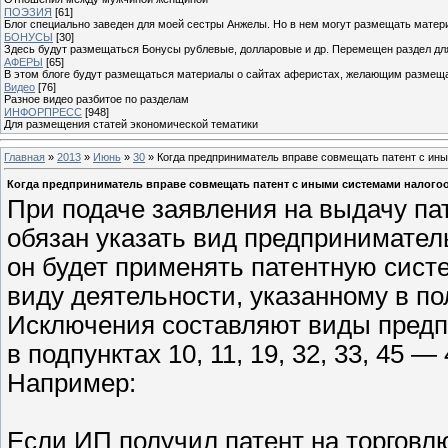
ПОЭЗИЯ
[61]
Блог специально заведен для моей сестры Анжелы. Но в нем могут размещать матери
БОНУСЫ
[30]
Здесь будут размещаться Бонусы рублевые, долларовые и др. Перемещен раздел дл
АФЕРЫ
[65]
В этом блоге будут размещаться материалы о сайтах аферистах, желающим размещат
Видео
[76]
Разное видео разбитое по разделам
ИНФОРПРЕСС
[948]
Для размещения статей экономической тематики
Главная
»
2013
»
Июнь
»
30
» Когда предприниматель вправе совмещать патент с ин
Когда предприниматель вправе совмещать патент с иными системами налог
При подаче заявления на выдачу па
обязан указать вид предпринимател
он будет применять патентную сист
виду деятельности, указанному в по
Исключения составляют виды предп
в подпунктах 10, 11, 19, 32, 33, 45 —
Например:
Если ИП получил патент на торговлю