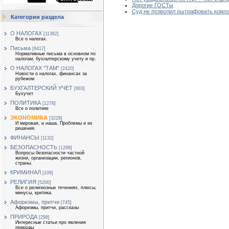
Дорогие ГОСТы
Суд не позволил оштрафовать комп
Категории раздела
О НАЛОГАХ
[11362]
Все о налогах.
Письма
[6417]
Нормативные письма в основном по
налогам, бухгалтерскому учету и пр.
О НАЛОГАХ "ТАМ"
[2420]
Новости о налогах, финансах за
рубежом
БУХГАЛТЕРСКИЙ УЧЕТ
[683]
Бухучет
ПОЛИТИКА
[1278]
Все о политике
ЭКОНОМИКА
[3228]
И мировая, и наша. Проблемы и их
решения.
ФИНАНСЫ
[1132]
БЕЗОПАСНОСТЬ
[1299]
Вопросы безопасности частной
жизни, организации, регионов,
страны.
КРИМИНАЛ
[109]
РЕЛИГИЯ
[5200]
Все о религиозных течениях, плюсы,
минусы, критика.
Афоризмы, притчи
[745]
Афоризмы, притчи, рассказы
ПРИРОДА
[298]
Интересные статьи про явления
природы