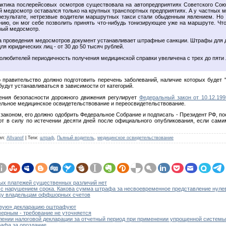
рактика послерейсовых осмотров существовала на автопредприятиях Советского Сою
 медосмотр оставался только на крупных транспортных предприятиях. А у частных 
 результате, нетрезвые водители маршрутных такси стали обыденным явлением. Но 
нию, он мог себе позволить принять что-нибудь тонизирующее уже на маршруте. Чт
вый медосмотр.
а проведения медосмотров документ устанавливает штрафные санкции. Штрафы для д
для юридических лиц - от 30 до 50 тысяч рублей.
толюбителей периодичность получения медицинской справки увеличена с трех до пяти 
о правительство должно подготовить перечень заболеваний, наличие которых будет 
удут устанавливаться в зависимости от категорий.
ения безопасности дорожного движения регулирует
Федеральный закон от 10.12.19
ельное медицинское освидетельствование и переосвидетельствование.
л законом, его должно одобрить Федеральное Собрание и подписать - Президент РФ, п
т в силу по истечении десяти дней после официального опубликования, если сами
ил
:
AlIvanof
|
Теги
:
штраф
,
Пьяный водитель
,
медицинское освидетельствование
ых платежей существенных различий нет
 с нарушением срока. Какова сумма штрафа за несвоевременное представление нулев
чку владельцам оффшорных счетов
евую» декларацию оштрафуют
ерным - требование не уточняется
лении налоговой декларации за отчетный период при применении упрощенной систем
рафа за опоздание