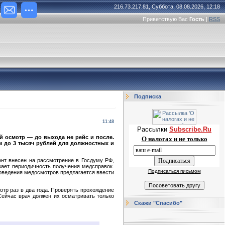
216.73.217.81, Суббота, 08.08.2026, 12:18
Приветствую Вас
Гость
|
RSS
Подписка
11:48
Рассылки
Subscribe.Ru
й осмотр — до выхода не рейс и после.
О налогах и не только
м до 3 тысяч рублей для должностных и
ент внесен на рассмотрение в Госдуму РФ,
вает периодичность получения медсправок.
Подписаться письмом
оведения медосмотров предлагается ввести
тр раз в два года. Проверять прохождение
Сейчас врач должен их осматривать только
Скажи "Спасибо"