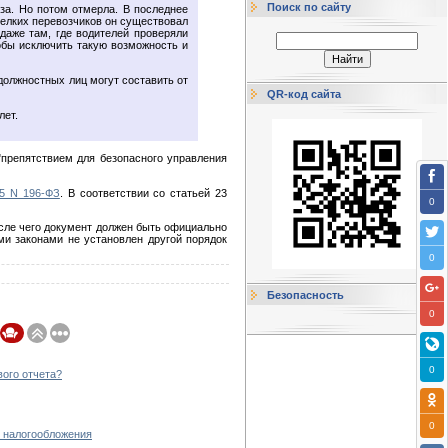
Поиск по сайту
за. Но потом отмерла. В последнее
мелких перевозчиков он существовал
даже там, где водителей проверяли
обы исключить такую возможность и
олжностных лиц могут составить от
QR-код сайта
лет.
"препятствием для безопасного управления
95 N 196-ФЗ
. В соответствии со статьей 23
0
осле чего документ должен быть официально
ми законами не установлен другой порядок
0
Безопасность
0
0
ого отчета?
0
ы налогообложения