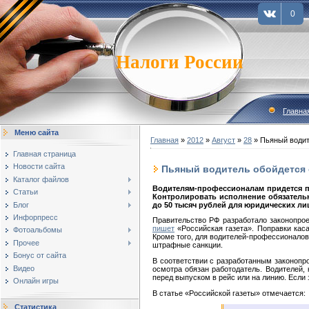
0
Налоги России
Главна
Меню сайта
Главная
»
2012
»
Август
»
28
» Пьяный водит
Главная страница
Новости сайта
Пьяный водитель обойдется 
Каталог файлов
Водителям-профессионалам придется по
Статьи
Контролировать исполнение обязательн
Блог
до 50 тысяч рублей для юридических ли
Инфорпресс
Правительство РФ разработало законопрое
пишет
«Российская газета». Поправки каса
Фотоальбомы
Кроме того, для водителей-профессионало
Прочее
штрафные санкции.
Бонус от сайта
В соответствии с разработанным законопр
Видео
осмотра обязан работодатель. Водителей,
перед выпуском в рейс или на линию. Если 
Онлайн игры
В статье «Российской газеты» отмечается:
Статистика