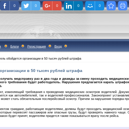
0
0
0
0
0
я
Блоги
Регистрация
Вход
ель обойдется организации в 50 тысяч рублей штрафа
организации в 50 тысяч рублей штрафа
лучать медсправку раз в два года и дважды за смену проходить медицински
ого требования будет работодатель. Нарушения предлагается карать штрафо
ц.
кт, изменяющий требования к проведению медицинских осмотров водителей. Докум
ются как автолюбителей, так и водителей-профессионалов. Законопроект устанавли
в может стать обязательным послерейсовый осмотр. Причем за нарушение порядка пр
оектом граждане, работающие водителями, должны будут проходить медицинский осмо
 которые перевозят пассажиров или опасные грузы, будут проверять намного чаще. 
закон будет принят, водителям придется также показываться врачу после рейса.