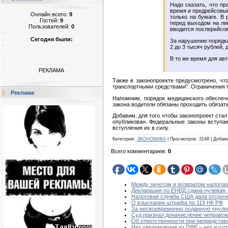
Надо сказать, что п
время и предрейсовый
Онлайн всего:
9
только на бумаге. В
Гостей:
9
перед выходом на ли
Пользователей:
0
вводится послерейсо
Сегодня были:
За нарушение порядк
2 до 3 тысяч рублей, 
В то же время для ав
РЕКЛАМА
Также в законопроекте предусмотрено, чт
транспортными средствами". Ограничения б
Реклама
Напомним, порядок медицинского обеспеч
закона водители обязаны проходить обязат
Добавим, для того чтобы законопроект ста
опубликован. Федеральные законы вступаю
вступления их в силу.
Категория
:
ЭКОНОМИКА
|
Просмотров
:
3148
|
Добав
Всего комментариев
:
0
Между зачетом и возвратом налогов
Декларация по ЕНВД сдана нулевая,
Налоговая служба США дала отсро
О взыскании штрафа по 119 НК РФ
За несвоевременно поданную «нул
Суд признал доначисление неправом
Об ответственности при непредстав
Нет уведомления из ПФР – нет и шт