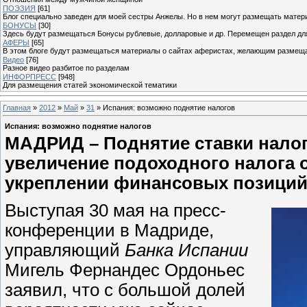
ПОЭЗИЯ
[61]
Блог специально заведен для моей сестры Анжелы. Но в нем могут размещать матери
БОНУСЫ
[30]
Здесь будут размещаться Бонусы рублевые, долларовые и др. Перемещен раздел дл
АФЕРЫ
[65]
В этом блоге будут размещаться материалы о сайтах аферистах, желающим размещат
Видео
[76]
Разное видео разбитое по разделам
ИНФОРПРЕСС
[948]
Для размещения статей экономической тематики
Главная
»
2012
»
Май
»
31
» Испания: возможно поднятие налогов
Испания: возможно поднятие налогов
МАДРИД – Поднятие ставки налог
увеличение подоходного налога 
укреплении финансовых позиций
Выступая 30 мая на пресс-
конференции в Мадриде,
управляющий
Банка Испании
Мигель Фернандес Ордоньес
заявил, что с большой долей