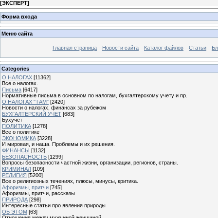
[
ЭКСПЕРТ
]
Форма входа
Меню сайта
Главная страница
Новости сайта
Каталог файлов
Статьи
Бл
Categories
О НАЛОГАХ
[11362]
Все о налогах.
Письма
[6417]
Нормативные письма в основном по налогам, бухгалтерскому учету и пр.
О НАЛОГАХ "ТАМ"
[2420]
Новости о налогах, финансах за рубежом
БУХГАЛТЕРСКИЙ УЧЕТ
[683]
Бухучет
ПОЛИТИКА
[1278]
Все о политике
ЭКОНОМИКА
[3228]
И мировая, и наша. Проблемы и их решения.
ФИНАНСЫ
[1132]
БЕЗОПАСНОСТЬ
[1299]
Вопросы безопасности частной жизни, организации, регионов, страны.
КРИМИНАЛ
[109]
РЕЛИГИЯ
[5200]
Все о религиозных течениях, плюсы, минусы, критика.
Афоризмы, притчи
[745]
Афоризмы, притчи, рассказы
ПРИРОДА
[298]
Интересные статьи про явления природы
ОБ ЭТОМ
[63]
Отношения между мужчиной женщиной