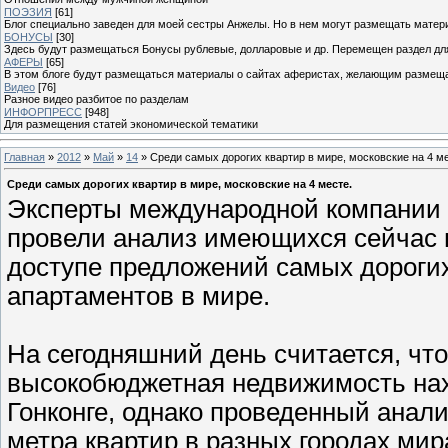
ПОЭЗИЯ
[61]
Блог специально заведен для моей сестры Анжелы. Но в нем могут размещать матери
БОНУСЫ
[30]
Здесь будут размещаться Бонусы рублевые, долларовые и др. Перемещен раздел дл
АФЕРЫ
[65]
В этом блоге будут размещаться материалы о сайтах аферистах, желающим размещат
Видео
[76]
Разное видео разбитое по разделам
ИНФОРПРЕСС
[948]
Для размещения статей экономической тематики
Главная
»
2012
»
Май
»
14
» Среди самых дорогих квартир в мире, московские на 4 ме
Среди самых дорогих квартир в мире, московские на 4 месте.
Эксперты международной компании
провели анализ имеющихся сейчас 
доступе предложений самых дорогих
апартаментов в мире.
На сегодняшний день считается, чт
высокобюджетная недвижимость нах
Гонконге, однако проведенный анали
метра квартир в разных городах мир