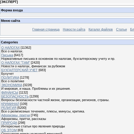
[
ЭКСПЕРТ
]
Форма входа
Меню сайта
Главная страница
Новости сайта
Каталог файлов
Статьи
Бл
Categories
О НАЛОГАХ
[11362]
Все о налогах.
Письма
[6417]
Нормативные письма в основном по налогам, бухгалтерскому учету и пр.
О НАЛОГАХ "ТАМ"
[2420]
Новости о налогах, финансах за рубежом
БУХГАЛТЕРСКИЙ УЧЕТ
[683]
Бухучет
ПОЛИТИКА
[1278]
Все о политике
ЭКОНОМИКА
[3228]
И мировая, и наша. Проблемы и их решения.
ФИНАНСЫ
[1132]
БЕЗОПАСНОСТЬ
[1299]
Вопросы безопасности частной жизни, организации, регионов, страны.
КРИМИНАЛ
[109]
РЕЛИГИЯ
[5200]
Все о религиозных течениях, плюсы, минусы, критика.
Афоризмы, притчи
[745]
Афоризмы, притчи, рассказы
ПРИРОДА
[298]
Интересные статьи про явления природы
ОБ ЭТОМ
[63]
Отношения между мужчиной женщиной