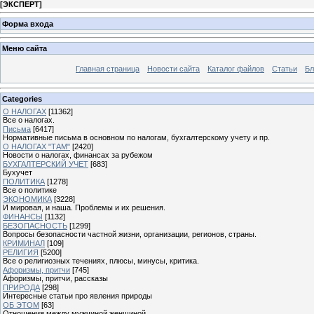
[
ЭКСПЕРТ
]
Форма входа
Меню сайта
Главная страница
Новости сайта
Каталог файлов
Статьи
Бл
Categories
О НАЛОГАХ
[11362]
Все о налогах.
Письма
[6417]
Нормативные письма в основном по налогам, бухгалтерскому учету и пр.
О НАЛОГАХ "ТАМ"
[2420]
Новости о налогах, финансах за рубежом
БУХГАЛТЕРСКИЙ УЧЕТ
[683]
Бухучет
ПОЛИТИКА
[1278]
Все о политике
ЭКОНОМИКА
[3228]
И мировая, и наша. Проблемы и их решения.
ФИНАНСЫ
[1132]
БЕЗОПАСНОСТЬ
[1299]
Вопросы безопасности частной жизни, организации, регионов, страны.
КРИМИНАЛ
[109]
РЕЛИГИЯ
[5200]
Все о религиозных течениях, плюсы, минусы, критика.
Афоризмы, притчи
[745]
Афоризмы, притчи, рассказы
ПРИРОДА
[298]
Интересные статьи про явления природы
ОБ ЭТОМ
[63]
Отношения между мужчиной женщиной