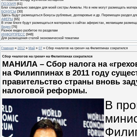
ПОЭЗИЯ
[61]
Блог специально заведен для моей сестры Анжелы. Но в нем могут размещать матери
БОНУСЫ
[30]
Здесь будут размещаться Бонусы рублевые, долларовые и др. Перемещен раздел дл
АФЕРЫ
[65]
В этом блоге будут размещаться материалы о сайтах аферистах, желающим размещат
Видео
[76]
Разное видео разбитое по разделам
ИНФОРПРЕСС
[948]
Для размещения статей экономической тематики
Главная
»
2012
»
Май
»
07
» Сбор «налогов на грехи» на Филиппинах сократился
Сбор «налогов на грехи» на Филиппинах сократился
МАНИЛА – Сбор налога на «грехо
на Филиппинах в 2011 году сущес
правительство страны вновь зад
налоговой реформы.
В пр
мини
Фили