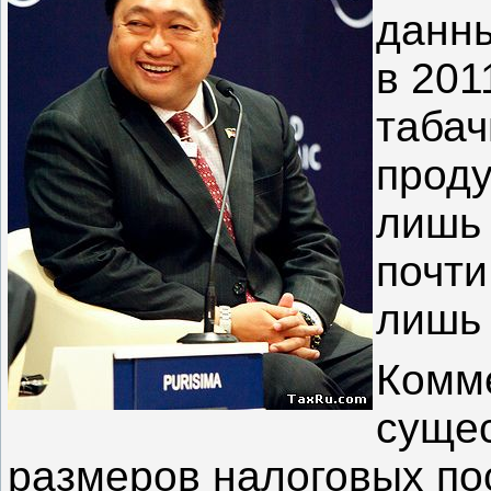
данны
в 201
табач
проду
лишь 
почти
лишь 
Комме
суще
размеров налоговых по