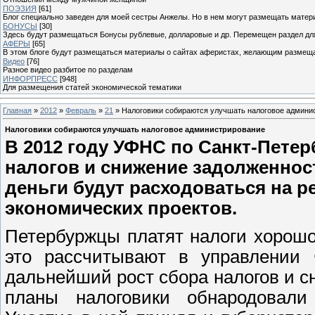
ПОЭЗИЯ
[61]
Блог специально заведен для моей сестры Анжелы. Но в нем могут размещать матери
БОНУСЫ
[30]
Здесь будут размещаться Бонусы рублевые, долларовые и др. Перемещен раздел дл
АФЕРЫ
[65]
В этом блоге будут размещаться материалы о сайтах аферистах, желающим размещат
Видео
[76]
Разное видео разбитое по разделам
ИНФОРПРЕСС
[948]
Для размещения статей экономической тематики
Главная
»
2012
»
Февраль
»
21
» Налоговики собираются улучшать налоговое админи
Налоговики собираются улучшать налоговое администрирование
В 2012 году УФНС по Санкт-Пете
налогов и снижение задолженнос
деньги будут расходоваться на 
экономических проектов.
Петербуржцы платят налоги хорошо
это рассчитывают в управлении 
дальнейший рост сбора налогов и с
планы налоговики обнародовали