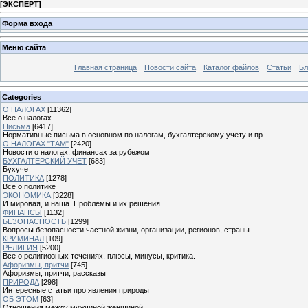
[
ЭКСПЕРТ
]
Форма входа
Меню сайта
Главная страница
Новости сайта
Каталог файлов
Статьи
Бл
Categories
О НАЛОГАХ
[11362]
Все о налогах.
Письма
[6417]
Нормативные письма в основном по налогам, бухгалтерскому учету и пр.
О НАЛОГАХ "ТАМ"
[2420]
Новости о налогах, финансах за рубежом
БУХГАЛТЕРСКИЙ УЧЕТ
[683]
Бухучет
ПОЛИТИКА
[1278]
Все о политике
ЭКОНОМИКА
[3228]
И мировая, и наша. Проблемы и их решения.
ФИНАНСЫ
[1132]
БЕЗОПАСНОСТЬ
[1299]
Вопросы безопасности частной жизни, организации, регионов, страны.
КРИМИНАЛ
[109]
РЕЛИГИЯ
[5200]
Все о религиозных течениях, плюсы, минусы, критика.
Афоризмы, притчи
[745]
Афоризмы, притчи, рассказы
ПРИРОДА
[298]
Интересные статьи про явления природы
ОБ ЭТОМ
[63]
Отношения между мужчиной женщиной