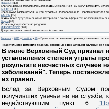
ПОЭЗИЯ
[61]
Блог специально заведен для моей сестры Анжелы. Но в нем могут размещать матери
БОНУСЫ
[30]
Здесь будут размещаться Бонусы рублевые, долларовые и др. Перемещен раздел дл
АФЕРЫ
[65]
В этом блоге будут размещаться материалы о сайтах аферистах, желающим размещат
Видео
[76]
Разное видео разбитое по разделам
ИНФОРПРЕСС
[948]
Для размещения статей экономической тематики
Главная
»
2011
»
Ноябрь
»
16
» Правительство изменило правила, связанные с несча
Правительство изменило правила, связанные с несчастными случаями на про
В июне Верховный Суд признал 
установления степени утраты пр
результате несчастных случаев 
заболеваний". Теперь постановле
из правил.
Вслед за Верховным Судом прав
получивших увечье не на службе, 
недействующим пункт 6
"П