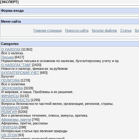
[
ЭКСПЕРТ
]
Форма входа
Меню сайта
Главная страница
Новости сайта
Каталог файлов
Статьи
Бл
Categories
О НАЛОГАХ
[11362]
Все о налогах.
Письма
[6417]
Нормативные письма в основном по налогам, бухгалтерскому учету и пр.
О НАЛОГАХ "ТАМ"
[2420]
Новости о налогах, финансах за рубежом
БУХГАЛТЕРСКИЙ УЧЕТ
[683]
Бухучет
ПОЛИТИКА
[1278]
Все о политике
ЭКОНОМИКА
[3228]
И мировая, и наша. Проблемы и их решения.
ФИНАНСЫ
[1132]
БЕЗОПАСНОСТЬ
[1299]
Вопросы безопасности частной жизни, организации, регионов, страны.
КРИМИНАЛ
[109]
РЕЛИГИЯ
[5200]
Все о религиозных течениях, плюсы, минусы, критика.
Афоризмы, притчи
[745]
Афоризмы, притчи, рассказы
ПРИРОДА
[298]
Интересные статьи про явления природы
ОБ ЭТОМ
[63]
Отношения между мужчиной женщиной