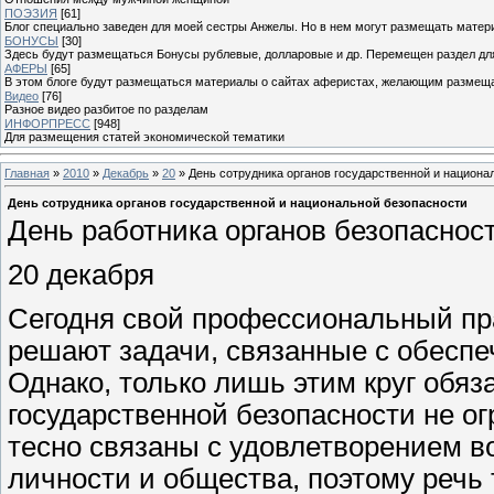
ПОЭЗИЯ
[61]
Блог специально заведен для моей сестры Анжелы. Но в нем могут размещать матери
БОНУСЫ
[30]
Здесь будут размещаться Бонусы рублевые, долларовые и др. Перемещен раздел дл
АФЕРЫ
[65]
В этом блоге будут размещаться материалы о сайтах аферистах, желающим размещат
Видео
[76]
Разное видео разбитое по разделам
ИНФОРПРЕСС
[948]
Для размещения статей экономической тематики
Главная
»
2010
»
Декабрь
»
20
» День сотрудника органов государственной и национа
День сотрудника органов государственной и национальной безопасности
День работника органов безопасност
20 декабря
Сегодня свой профессиональный пр
решают задачи, связанные с обеспе
Однако, только лишь этим круг обяз
государственной безопасности не ог
тесно связаны с удовлетворением в
личности и общества, поэтому речь 