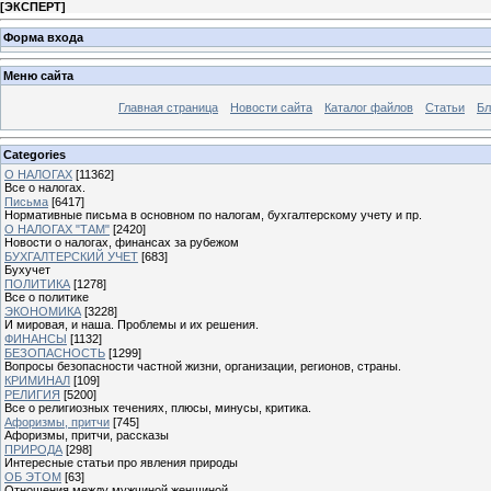
[
ЭКСПЕРТ
]
Форма входа
Меню сайта
Главная страница
Новости сайта
Каталог файлов
Статьи
Бл
Categories
О НАЛОГАХ
[11362]
Все о налогах.
Письма
[6417]
Нормативные письма в основном по налогам, бухгалтерскому учету и пр.
О НАЛОГАХ "ТАМ"
[2420]
Новости о налогах, финансах за рубежом
БУХГАЛТЕРСКИЙ УЧЕТ
[683]
Бухучет
ПОЛИТИКА
[1278]
Все о политике
ЭКОНОМИКА
[3228]
И мировая, и наша. Проблемы и их решения.
ФИНАНСЫ
[1132]
БЕЗОПАСНОСТЬ
[1299]
Вопросы безопасности частной жизни, организации, регионов, страны.
КРИМИНАЛ
[109]
РЕЛИГИЯ
[5200]
Все о религиозных течениях, плюсы, минусы, критика.
Афоризмы, притчи
[745]
Афоризмы, притчи, рассказы
ПРИРОДА
[298]
Интересные статьи про явления природы
ОБ ЭТОМ
[63]
Отношения между мужчиной женщиной