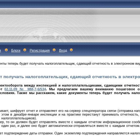
я
Блоги
Регистрация
Вход
нты теперь будет получать налогоплательщик, cдающий отчетность в электронном ви
т получать налогоплательщик, cдающий отчетность в электр
ментооборота между инспекцией и налогоплательщиками, сдающими отчетнос
 от
02.11.09 № ММ-7-6/534
. Мы предлагаем вашему вниманию пошаговое оп
словиях. Также мы расскажем, какие документы теперь будет получать налог
вает, шифрует отчет и отправляет его на сервер спецоператора связи (отправка нап
этом в декабре-январе инспекции и на практике перестанут принимать отчетность
 налогоплательщиков).
ер, то он должен будет отправлять вместе с каждым отчетом информационное сооб
 один раз, и далее оно будет автоматически отправляться вместе с каждым отчетом
ет подтверждение даты отправки. Один экземпляр подтверждения направляется налог