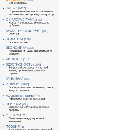
[11362]
Все о налогах.
Письма
[6417]
Нормативные письма в основном по
налогам, бухгалтерскому учету и пр.
О НАЛОГАХ "ТАМ"
[2420]
Новости о налогах, финансах за
рубежом
БУХГАЛТЕРСКИЙ УЧЕТ
[683]
Бухучет
ПОЛИТИКА
[1278]
Все о политике
ЭКОНОМИКА
[3228]
И мировая, и наша. Проблемы и их
решения.
ФИНАНСЫ
[1132]
БЕЗОПАСНОСТЬ
[1299]
Вопросы безопасности частной
жизни, организации, регионов,
страны.
КРИМИНАЛ
[109]
РЕЛИГИЯ
[5200]
Все о религиозных течениях, плюсы,
минусы, критика.
Афоризмы, притчи
[745]
Афоризмы, притчи, рассказы
ПРИРОДА
[298]
Интересные статьи про явления
природы
ОБ ЭТОМ
[63]
Отношения между мужчиной
женщиной
ПОЭЗИЯ
[61]
Блог специально заведен для моей