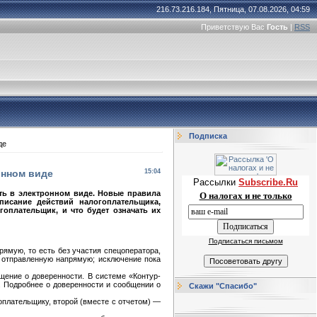
216.73.216.184, Пятница, 07.08.2026, 04:59
Приветствую Вас
Гость
|
RSS
Подписка
де
онном виде
15:04
Рассылки
Subscribe.Ru
ть в электронном виде. Новые правила
О налогах и не только
исание действий налогоплательщика,
оплательщик, и что будет означать их
Подписаться письмом
рямую, то есть без участия спецоператора,
, отправленную напрямую; исключение пока
щение о доверенности. В системе «Контур-
. Подробнее о доверенности и сообщении о
Скажи "Спасибо"
оплательщику, второй (вместе с отчетом) —