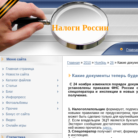
Налоги России
Главна
Меню сайта
Главная
»
2010
»
Ноябрь
»
26
» Какие докуме
Главная страница
Новости сайта
Какие документы теперь буде
Каталог файлов
С 24 ноября изменился порядок доку
Статьи
установлены приказом ФНС России
Блог
спецоператора и инспекции в новых у
получение.
Инфорпресс
Фотоальбомы
Прочее
1. Налогоплательщик
формирует, подписы
новыми правилами не предусмотрена; при 
Бонус от сайта
может быть сделано только для крупнейших
Видео
2. Если владельцем ЭЦП является бухгалт
Экстерн» сообщение достаточно заполнить
Онлайн игры
ней можно прочитать
здесь.
3. Спецоператор
получает отчет, формиру
в инспекцию.
Статистика