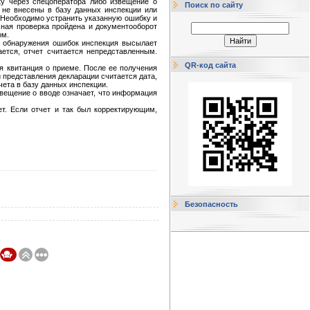
ку через спецоператора либо извещение о
Поиск по сайту
м не внесены в базу данных инспекции или
 Необходимо устранить указанную ошибку и
чная проверка пройдена и документооборот
ом.
е обнаружения ошибок инспекция высылает
ется, отчет считается непредставленным.
QR-код сайта
ся квитанция о приеме. После ее получения
 представления декларации считается дата,
чета в базу данных инспекции.
звещение о вводе означает, что информация
ет. Если отчет и так был корректирующим,
Безопасность