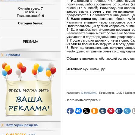
4. Налоговики в течение 4-х часов осущ
получении, либо сообщение об ошибке (ка
внесены с ошибкой). Если получено сообщ
Онлайн всего:
7
заново выслать отчет с тем же признаком
Гостей:
7
продолжается. Налогоплательщик должен до
Пользователей:
0
5. Налоговики
осуществляют более глубо
налогоплательщику через спецоператора 
Сегодня были:
Налогоплательщик должен исправить ошибки
6. Если ошибок нет, инспекция проводит е
налогоплательщик может больше не беспоко
указанная в подтверждении спецоператора 
7. После загрузки данных отчета в свою б
РЕКЛАМА
из отчета полностью загружена в базу дан
8. Если налогоплательщик получил уведом
необходимо отправить отчет со следующим 
Реклама
Обратите внимание: обучающий ролик с о
Источник: БухОнлайн.ру
Категория
:
О НАЛОГАХ
|
Просмотров
:
1422
|
Добави
Всего комментариев
:
0
Категории раздела
О НАЛОГАХ