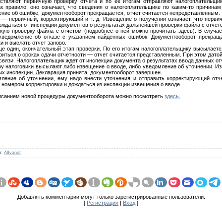
ествляют первичную проверку отчета и по ее итогам отправляют налогоплательщи
к правило, оно означает, что сведения о налогоплательщике по каким-то причина
ение об ошибке, документооборот прекращается, отчет считается непредставленным.
 — первичный, корректирующий и т. д. Извещение о получении означает, что перви
ждаться от инспекции документов о результатах дальнейшей проверки файла с отчет
кую проверку файла с отчетом (подробнее о ней можно прочитать здесь). В случа
уведомление об отказе с указанием найденных ошибок. Документооборот прекраща
 и выслать отчет заново.
ще один, окончательный этап проверки. По его итогам налогоплательщику высылает
иться о сроках сдачи отчетности — отчет считается представленным. При этом датой
связи. Налогоплательщик ждет от инспекции документа о результатах ввода данных от
азу налоговики высылают либо извещение о вводе, либо уведомление об уточнении. И
ных инспекции. Декларация принята, документооборот завершен.
ление об уточнении, ему надо внести уточнения и отправить корректирующий отч
номером корректировки и дождаться из инспекции извещения о вводе.
писанием новой процедуры документооборота можно посмотреть
здесь.
л
:
AlIvanof
Добавлять комментарии могут только зарегистрированные пользователи.
[
Регистрация
|
Вход
]