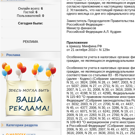
иностранных граждан, не являющихся инд
согласно приложению к настоящему приказу
Онлайн всего:
6
2. Установить, что настоящий приказ вступа
Гостей:
6
одного месяца со дня его официального оп
Пользователей:
0
Заместитель Председателя Правительства
Сегодня были:
Российской Федерации -
Министр финансов
Российской Федерации А.Л. Кудрин
РЕКЛАМА
Приложение
к приказу Минфина РФ
от 21 октября 2010 г. N 129н
Реклама
Особенности учета в налоговых органах фи
граждан, не являющихся индивидуальными
Особенности учета в налоговых органах фи
граждан, не являющихся индивидуальными 
соответствии со статьями 83 - 85 Налогово
(далее - Кодекс) (Собрание законодательст
N 31, ст. 3824; 1999, N 28, ст. 3487; 2003, N 2
ст. 5037; 2004, N 27, ст. 2711; N 31, ст. 3231;
2007, N 1, ст. 31; 2008, N 30, ст. 3616; 2009, 
N 31, ст. 4198; N 32, ст. 4298), Федеральны
N 115-ФЗ "О правовом положении иностран
Федерации" (Собрание законодательства Ро
ст. 3032; 2003, N 27, ст. 2700, N 46, ст. 4437;
N 45, ст. 4377; 2006, N 30, ст. 3286, N 31, ст. 
N 49, ст. 6071, N 50, ст. 6241; 2008, N 19, ст.
2009, N 19, ст. 2283; N 23, ст. 2760; N 26, ст.
2010, N 21, ст. 2524; N 30, ст. 4011), Федер
N 109-ФЗ "О миграционном учете иностранн
Категории раздела
в Российской Федерации" (Собрание закон
2006, N 30, ст. 3285; 2007, N 49, ст. 6071; 200
3616; 2009, N 29, ст. 3636; 2010, N 21, ст. 252
О НАЛОГАХ