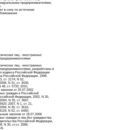
ивидуальными предпринимателями,
.
ет в силу по истечении
убликования.
зических лиц - иностранных
 предпринимателями
зических лиц - иностранных
предпринимателями, разработаны в
го кодекса Российской Федерации
ва Российской Федерации, 1998,
3, ст. 2174; N 52,
 2006, N 31, ст. 3436;
N 48, ст. 5733; 2010,
м законом от 25.07.2002
ных граждан в Российской
ссийской Федерации, 2002, N 30,
 2004, N 35, ст. 3607,
3420; 2007, N 1, ст. 21,
 2094, N 30, ст. 3616;
 3125; N 52, ст. 6450;
альным законом от 18.07.2006
ых граждан и лиц без гражданства
одательства Российской Федерации,
8, N 30, ст.ст. 3589,
4).