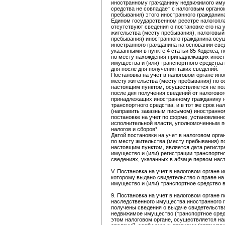
иностранному гражданину недвижимого иму
средства не совпадает с налоговым органо
пребывания) этого иностранного гражданина
Едином государственном реестре налогопл
отсутствуют сведения о постановке его на 
жительства (месту пребывания), налоговый
пребывания) иностранного гражданина осущ
иностранного гражданина на основании све
указанными в пункте 4 статьи 85 Кодекса,
по месту нахождения принадлежащих инос
имущества и (или) транспортного средства
дня после дня получения таких сведений.
Постановка на учет в налоговом органе ино
месту жительства (месту пребывания) по 
настоящим пунктом, осуществляется не по
после дня получения сведений от налоговог
принадлежащих иностранному гражданину н
транспортного средства, и в тот же срок на
(направить заказным письмом) иностранно
постановке на учет по форме, установлен
исполнительной власти, уполномоченным по
налогов и сборов*.
Датой постановки на учет в налоговом орга
по месту жительства (месту пребывания) 
настоящим пунктом, является дата регистр
имущество и (или) регистрации транспортн
сведениях, указанных в абзаце первом нас
V. Постановка на учет в налоговом органе 
которому выдано свидетельство о праве на
имущество и (или) транспортное средство 
9. Постановка на учет в налоговом органе 
наследственного имущества иностранного г
получены сведения о выдаче свидетельства
недвижимое имущество (транспортное средс
этом налоговом органе, осуществляется н