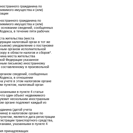
 иностранного гражданина по
ижимого имущества и (или)
рации
иностранного гражданина по
ижимого имущества и (или)
а основании сведений, сообщенных
Кодекса, в течение пяти рабочих
ста жительства (места
ерации налоговый орган в тот же
исьмом) уведомление о постановке
ьным органом исполнительной
ору в области налогов и сборов*.
анина места жительства
кой Федерации указанное
азным письмом) иностранному
, составленному в произвольной
органом сведений, сообщенных
 Кодекса, в отношении
на учете в этом налоговом органе
м пунктом, налоговый орган
казанными в пункте 4 статьи
 что один объект недвижимого
длежит нескольким иностранным
вом органе подлежит каждый из
жданина (датой учета
нина) в налоговом органе по
унктом, является дата регистрации
гистрации транспортного средства,
ганами, указанными в пункте 4
ния принадлежащих