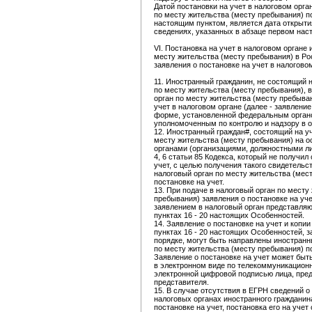
Датой постановки на учет в налоговом орга
по месту жительства (месту пребывания) 
настоящим пунктом, является дата открыти
сведениях, указанных в абзаце первом нас
VI. Постановка на учет в налоговом органе
месту жительства (месту пребывания) в Р
заявления о постановке на учет в налогово
11. Иностранный гражданин, не состоящий н
по месту жительства (месту пребывания), 
орган по месту жительства (месту пребыван
учет в налоговом органе (далее - заявление
форме, установленной федеральным органо
уполномоченным по контролю и надзору в о
12. Иностранный граждан#, состоящий на уч
месту жительства (месту пребывания) на 
органами (организациями, должностными ли
4, 6 статьи 85 Кодекса, который не получил
учет, с целью получения такого свидетельс
налоговый орган по месту жительства (мес
постановке на учет.
13. При подаче в налоговый орган по месту
пребывания) заявления о постановке на уч
заявлением в налоговый орган представляю
пунктах 16 - 20 настоящих Особенностей.
14. Заявление о постановке на учет и копи
пунктах 16 - 20 настоящих Особенностей, 
порядке, могут быть направлены иностранн
по месту жительства (месту пребывания) п
Заявление о постановке на учет может быт
в электронном виде по телекоммуникацион
электронной цифровой подписью лица, пред
представителя.
15. В случае отсутствия в ЕГРН сведений о 
налоговых органах иностранного гражданин
постановке на учет, постановка его на уче