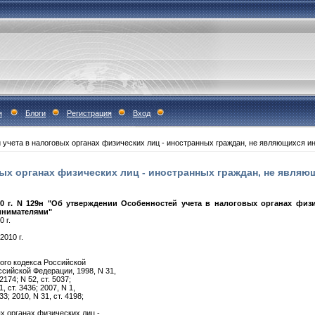
я
Блоги
Регистрация
Вход
 учета в налоговых органах физических лиц - иностранных граждан, не являющихся
вых органах физических лиц - иностранных граждан, не явл
0 г. N 129н "Об утверждении Особенностей учета в налоговых органах физи
инимателями"
 г.
010 г.
вого кодекса Российской
сийской Федерации, 1998, N 31,
 2174; N 52, ст. 5037;
1, ст. 3436; 2007, N 1,
733; 2010, N 31, ст. 4198;
х органах физических лиц -