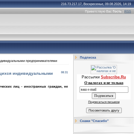
216.73.217.17, Воскресенье, 09.08.2026, 14:19
Приветствую Вас
Гость
|
RSS
Подписка
 индивидуальными предпринимателями
яющихся индивидуальными
08:31
Рассылки
Subscribe.Ru
О налогах и не только
ческих лиц - иностранных граждан, не
Подписаться письмом
Скажи "Спасибо"