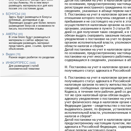
Датой постановки на учет в налоговом орга
сестры Анжелы. Но в нем могут
по основанию, предусмотренному настоящи
размещать материалы все для кого
регистрации иностранного гражданина по м
поэзия это состояние души.
сведениях, указанных в абзаце первом нас
БОНУСЫ
5. Постановка на учет в налоговом органе и
[30]
Здесь будут размещаться Бонусы
отношении которого получены сведения о ф
рублевые, долларовые и др.
пребывания и не состоящего на учете в это
Перемещен раздел для более легкого
осуществляется налоговым органом на осн
размещения бонусов и возможности
органами, указанными в пункте 3 статьи 85 
писать посетителям отзывы
дней со дня получения таких сведений, и в 
АФЕРЫ
[65]
обязан выдать (направить заказным письм
В этом блоге будут размещаться
уведомление о постановке на учет по фор
материалы о сайтах аферистах,
органом исполнительной власти, уполномоч
желающим размещать материал
области налогов и сборов.*
представить доки, ссылки, краткое
объяснение.
Датой постановки на учет в налоговом орга
по основанию, предусмотренному настоящи
Видео
[76]
постановки на учет иностранного работника
Разное видео разбитое по разделам
содержащаяся в сведениях, указанных в аб
ИНФОРПРЕСС
[948]
Для размещения статей
III. Постановка на учет в налоговом органе
экономической тематики
получившего статус адвоката в Российско
6. Постановка на учет в налоговом органе 
получившего статус адвоката в Российско
налоговым органом по месту жительства (м
сведений, сообщенных организациями, указ
Кодекса, в течение пяти рабочих дней со дн
тот же срок налоговый орган обязан выдат
адвокату уведомление о постановке на учет
учет физического лица в налоговом органе
Федерации (далее - свидетельство о постано
выдавалось ранее, по формам, установле
исполнительной власти, уполномоченным по
налогов и сборов*.
Датой постановки на учет в налоговом орга
предусмотренному настоящим пунктом, явл
адвоката в Российской Федерации, содержа
абзаце первом настоящего пункта.