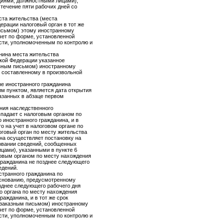
циями, должностными лицами),
 течение пяти рабочих дней со
ста жительства (места
ерации налоговый орган в тот же
письмом) этому иностранному
чет по форме, установленной
ти, уполномоченным по контролю и
анина места жительства
кой Федерации указанное
азным письмом) иностранному
, составленному в произвольной
не иностранного гражданина
м пунктом, является дата открытия
азанных в абзаце первом
ения наследственного
падает с налоговым органом по
 иностранного гражданина, и в
о на учет в налоговом органе по
оговый орган по месту жительства
на осуществляет постановку на
новании сведений, сообщенных
цами), указанными в пункте 6
говым органом по месту нахождения
гражданина не позднее следующего
едений.
странного гражданина по
основанию, предусмотренному
зднее следующего рабочего дня
о органа по месту нахождения
ажданина, и в тот же срок
ь заказным письмом) иностранному
чет по форме, установленной
ти, уполномоченным по контролю и