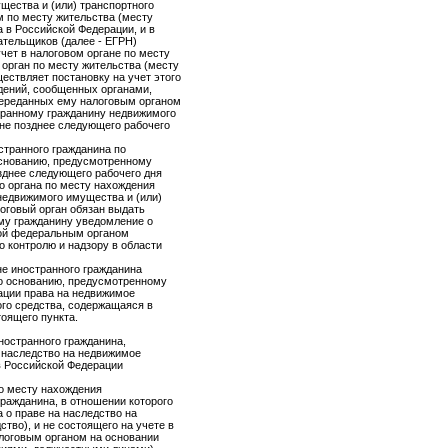
щества и (или) транспортного
м по месту жительства (месту
 в Российской Федерации, и в
ательщиков (далее - ЕГРН)
учет в налоговом органе по месту
 орган по месту жительства (месту
ествляет постановку на учет этого
дений, сообщенных органами,
 переданных ему налоговым органом
транному гражданину недвижимого
 не позднее следующего рабочего
странного гражданина по
основанию, предусмотренному
зднее следующего рабочего дня
о органа по месту нахождения
едвижимого имущества и (или)
логовый орган обязан выдать
му гражданину уведомление о
ной федеральным органом
 контролю и надзору в области
не иностранного гражданина
по основанию, предусмотренному
ации права на недвижимое
ого средства, содержащаяся в
тоящего пункта.
иностранного гражданина,
 наследство на недвижимое
в Российской Федерации
по месту нахождения
ражданина, в отношении которого
 о праве на наследство на
тво), и не состоящего на учете в
алоговым органом на основании