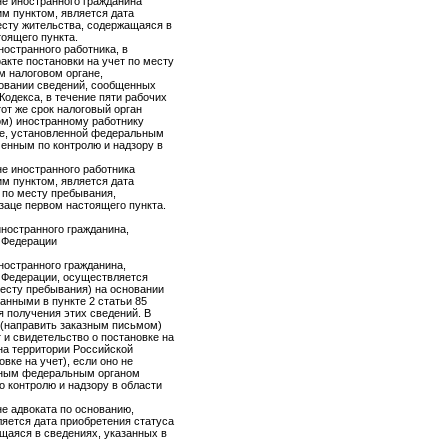
не иностранного гражданина
м пунктом, является дата
есту жительства, содержащаяся в
тоящего пункта.
ностранного работника, в
акте постановки на учет по месту
м налоговом органе,
овании сведений, сообщенных
Кодекса, в течение пяти рабочих
тот же срок налоговый орган
ом) иностранному работнику
ме, установленной федеральным
енным по контролю и надзору в
не иностранного работника
м пунктом, является дата
 по месту пребывания,
заце первом настоящего пункта.
 иностранного гражданина,
й Федерации
иностранного гражданина,
й Федерации, осуществляется
есту пребывания) на основании
анными в пункте 2 статьи 85
я получения этих сведений. В
ь (направить заказным письмом)
 и свидетельство о постановке на
 на территории Российской
вке на учет), если оно не
нным федеральным органом
 контролю и надзору в области
не адвоката по основанию,
яется дата приобретения статуса
щаяся в сведениях, указанных в