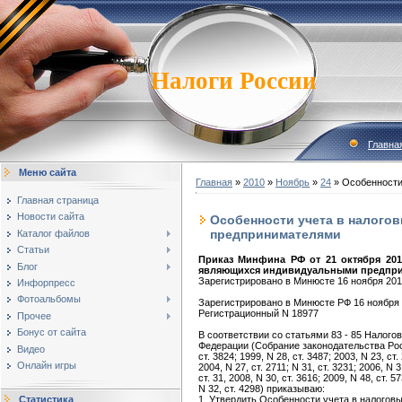
Налоги России
Главна
Меню сайта
Главная
»
2010
»
Ноябрь
»
24
» Особенности
Главная страница
Новости сайта
Особенности учета в налого
предпринимателями
Каталог файлов
Статьи
Приказ Минфина РФ от 21 октября 201
Блог
являющихся индивидуальными предпр
Зарегистрировано в Минюсте 16 ноября 2010
Инфорпресс
Фотоальбомы
Зарегистрировано в Минюсте РФ 16 ноября 2
Регистрационный N 18977
Прочее
Бонус от сайта
В соответствии со статьями 83 - 85 Налого
Федерации (Собрание законодательства Рос
Видео
ст. 3824; 1999, N 28, ст. 3487; 2003, N 23, ст.
Онлайн игры
2004, N 27, ст. 2711; N 31, ст. 3231; 2006, N 3
ст. 31, 2008, N 30, ст. 3616; 2009, N 48, ст. 5
N 32, ст. 4298) приказываю:
1. Утвердить Особенности учета в налоговы
Статистика