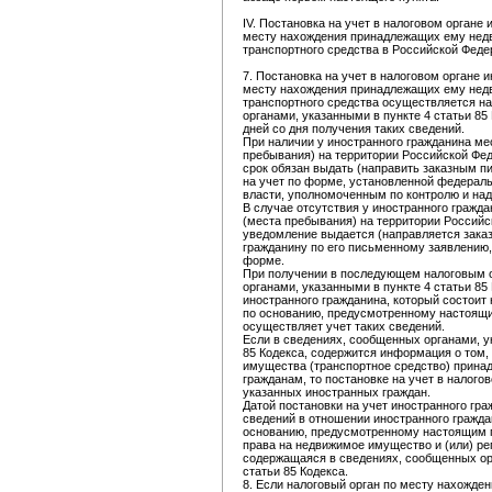
IV. Постановка на учет в налоговом органе
месту нахождения принадлежащих ему недв
транспортного средства в Российской Феде
7. Постановка на учет в налоговом органе 
месту нахождения принадлежащих ему недв
транспортного средства осуществляется н
органами, указанными в пункте 4 статьи 85 
дней со дня получения таких сведений.
При наличии у иностранного гражданина ме
пребывания) на территории Российской Фед
срок обязан выдать (направить заказным п
на учет по форме, установленной федерал
власти, уполномоченным по контролю и надз
В случае отсутствия у иностранного гражд
(места пребывания) на территории Российс
уведомление выдается (направляется зак
гражданину по его письменному заявлению
форме.
При получении в последующем налоговым 
органами, указанными в пункте 4 статьи 85
иностранного гражданина, который состоит 
по основанию, предусмотренному настоящи
осуществляет учет таких сведений.
Если в сведениях, сообщенных органами, у
85 Кодекса, содержится информация о том,
имущества (транспортное средство) прина
гражданам, то постановке на учет в налого
указанных иностранных граждан.
Датой постановки на учет иностранного гра
сведений в отношении иностранного гражда
основанию, предусмотренному настоящим п
права на недвижимое имущество и (или) ре
содержащаяся в сведениях, сообщенных ор
статьи 85 Кодекса.
8. Если налоговый орган по месту нахожде