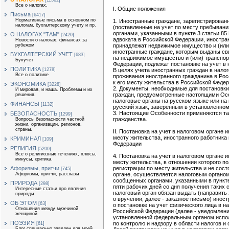
[11362]
Все о налогах.
I. Общие положения
Письма
[6417]
Нормативные письма в основном по
1. Иностранные граждане, зарегистрирован
налогам, бухгалтерскому учету и пр.
(поставленные на учет по месту пребывани
органами, указанными в пункте 3 статьи 85
О НАЛОГАХ "ТАМ"
[2420]
адвоката в Российской Федерации, иностра
Новости о налогах, финансах за
принадлежат недвижимое имущество и (или)
рубежом
иностранные граждане, которым выданы сви
БУХГАЛТЕРСКИЙ УЧЕТ
[683]
на недвижимое имущество и (или) транспор
Бухучет
Федерации, подлежат постановке на учет в 
ПОЛИТИКА
В целях учета иностранных граждан в нало
[1278]
Все о политике
проживания иностранного гражданина в Ро
к его месту жительства в Российской Федер
ЭКОНОМИКА
[3228]
2. Документы, необходимые для постановки
И мировая, и наша. Проблемы и их
граждан, предусмотренные настоящими Ос
решения.
налоговые органы на русском языке или на
ФИНАНСЫ
[1132]
русский язык, заверенным в установленном
3. Настоящие Особенности применяются та
БЕЗОПАСНОСТЬ
[1299]
гражданства.
Вопросы безопасности частной
жизни, организации, регионов,
страны.
II. Постановка на учет в налоговом органе 
месту жительства, иностранного работника
КРИМИНАЛ
[109]
Федерации
РЕЛИГИЯ
[5200]
Все о религиозных течениях, плюсы,
4. Постановка на учет в налоговом органе 
минусы, критика.
месту жительства, в отношении которого п
регистрации по месту жительства и не сост
Афоризмы, притчи
[745]
органе, осуществляется налоговым органом
Афоризмы, притчи, рассказы
сообщенных органами, указанными в пункте 
ПРИРОДА
[298]
пяти рабочих дней со дня получения таких с
Интересные статьи про явления
налоговый орган обязан выдать (направит
природы
о вручении, далее - заказное письмо) ино
ОБ ЭТОМ
[63]
о постановке на учет физического лица в н
Отношения между мужчиной
Российской Федерации (далее - уведомлени
женщиной
установленной федеральным органом испо
ПОЭЗИЯ
по контролю и надзору в области налогов и 
[61]
Блог специально заведен для моей