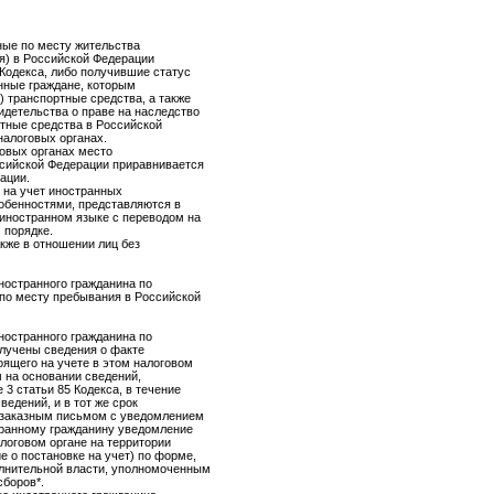
ные по месту жительства
я) в Российской Федерации
 Кодекса, либо получившие статус
нные граждане, которым
 транспортные средства, а также
детельства о праве на наследство
тные средства в Российской
налоговых органах.
говых органах место
ссийской Федерации приравнивается
ации.
 на учет иностранных
обенностями, представляются в
 иностранном языке с переводом на
 порядке.
кже в отношении лиц без
иностранного гражданина по
 по месту пребывания в Российской
иностранного гражданина по
олучены сведения о факте
оящего на учете в этом налоговом
 на основании сведений,
3 статьи 85 Кодекса, в течение
ведений, и в тот же срок
ь заказным письмом с уведомлением
странному гражданину уведомление
алоговом органе на территории
е о постановке на учет) по форме,
лнительной власти, уполномоченным
сборов*.