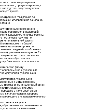
не иностранного гражданина
по основанию, предусмотренному
я наследства, содержащаяся в
тоящего пункта.
 иностранного гражданина по
оссийской Федерации на основании
м органе
а учете в налоговом органе
вправе обратиться в налоговый
ия) с заявлением о постановке на
 о постановке на учет) по
м исполнительной власти,
бласти налогов и сборов*.
ете в налоговом органе по
основании сведений, сообщенных
цами), указанными в пунктах 2 -
 свидетельство о постановке на
тва вправе обратиться в
ту пребывания) с заявлением о
 жительства (месту
ет одновременно с указанным
тся документы, указанные в
и документов, указанных в
заверенных в установленном
ым гражданином в налоговый орган
о почте заказным письмом.
ь передано в налоговый орган
ным каналам связи и заверено
ставляющего это заявление или его
постановке на учет в
а, обратившегося с заявлением о
т осуществляется налоговым