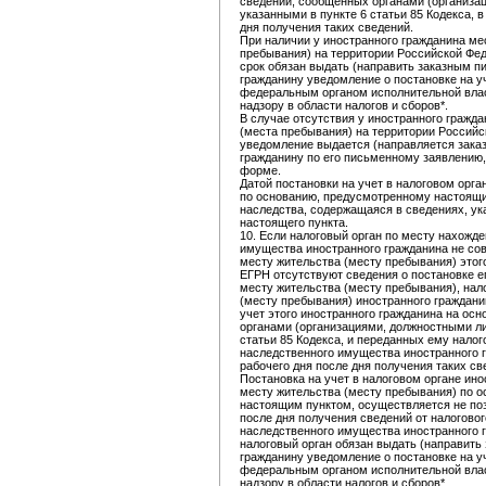
сведений, сообщенных органами (организа
указанными в пункте 6 статьи 85 Кодекса, в
дня получения таких сведений.
При наличии у иностранного гражданина ме
пребывания) на территории Российской Фед
срок обязан выдать (направить заказным 
гражданину уведомление о постановке на у
федеральным органом исполнительной влас
надзору в области налогов и сборов*.
В случае отсутствия у иностранного гражд
(места пребывания) на территории Российс
уведомление выдается (направляется зак
гражданину по его письменному заявлению
форме.
Датой постановки на учет в налоговом орга
по основанию, предусмотренному настоящи
наследства, содержащаяся в сведениях, ук
настоящего пункта.
10. Если налоговый орган по месту нахожд
имущества иностранного гражданина не сов
месту жительства (месту пребывания) этого
ЕГРН отсутствуют сведения о постановке ег
месту жительства (месту пребывания), нал
(месту пребывания) иностранного граждани
учет этого иностранного гражданина на ос
органами (организациями, должностными ли
статьи 85 Кодекса, и переданных ему нало
наследственного имущества иностранного 
рабочего дня после дня получения таких св
Постановка на учет в налоговом органе ино
месту жительства (месту пребывания) по 
настоящим пунктом, осуществляется не по
после дня получения сведений от налоговог
наследственного имущества иностранного гр
налоговый орган обязан выдать (направит
гражданину уведомление о постановке на у
федеральным органом исполнительной влас
надзору в области налогов и сборов*.