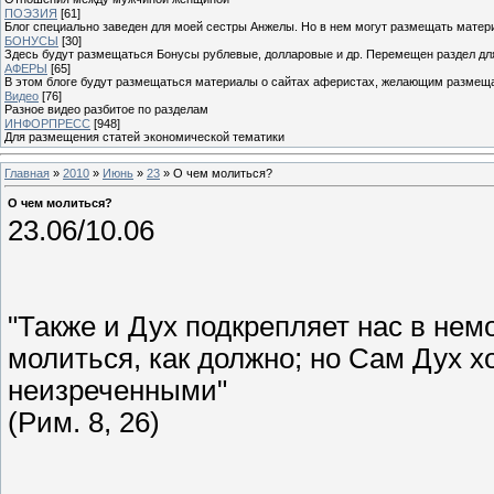
ПОЭЗИЯ
[61]
Блог специально заведен для моей сестры Анжелы. Но в нем могут размещать матери
БОНУСЫ
[30]
Здесь будут размещаться Бонусы рублевые, долларовые и др. Перемещен раздел дл
АФЕРЫ
[65]
В этом блоге будут размещаться материалы о сайтах аферистах, желающим размещат
Видео
[76]
Разное видео разбитое по разделам
ИНФОРПРЕСС
[948]
Для размещения статей экономической тематики
Главная
»
2010
»
Июнь
»
23
» О чем молиться?
О чем молиться?
23.06/10.06
"Также и Дух подкрепляет нас в нем
молиться, как должно; но Сам Дух х
неизреченными"
(Рим. 8, 26)