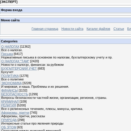
[
ЭКСПЕРТ
]
Форма входа
Меню сайта
Главная страница
Новости сайта
Каталог файлов
Статьи
Бл
Categories
О НАЛОГАХ
[11362]
Все о налогах.
Письма
[6417]
Нормативные письма в основном по налогам, бухгалтерскому учету и пр.
О НАЛОГАХ "ТАМ"
[2420]
Новости о налогах, финансах за рубежом
БУХГАЛТЕРСКИЙ УЧЕТ
[683]
Бухучет
ПОЛИТИКА
[1278]
Все о политике
ЭКОНОМИКА
[3228]
И мировая, и наша. Проблемы и их решения.
ФИНАНСЫ
[1132]
БЕЗОПАСНОСТЬ
[1299]
Вопросы безопасности частной жизни, организации, регионов, страны.
КРИМИНАЛ
[109]
РЕЛИГИЯ
[5200]
Все о религиозных течениях, плюсы, минусы, критика.
Афоризмы, притчи
[745]
Афоризмы, притчи, рассказы
ПРИРОДА
[298]
Интересные статьи про явления природы
ОБ ЭТОМ
[63]
Отношения между мужчиной женщиной