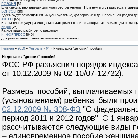
ПОЭЗИЯ
[61]
Блог специально заведен для моей сестры Анжелы. Но в нем могут размещать матери
БОНУСЫ
[30]
Здесь будут размещаться Бонусы рублевые, долларовые и др. Перемещен раздел дл
АФЕРЫ
[65]
В этом блоге будут размещаться материалы о сайтах аферистах, желающим размещат
Видео
[76]
Разное видео разбитое по разделам
ИНФОРПРЕСС
[948]
Для размещения статей экономической тематики
Главная
»
2010
»
Февраль
»
04
» Индексация "детских" пособий
Индексация "детских" пособий
ФСС РФ разъяснил порядок индексац
от 10.12.2009 № 02-10/07-12722).
Размеры пособий, выплачиваемых г
(усыновлением) ребенка, были про
02.12.2009 № 308-ФЗ
"О федерально
период 2011 и 2012 годов". С 1 янва
рассчитываются следующие виды п
– единовременное пособие женщина