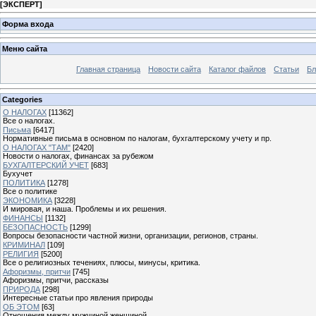
[
ЭКСПЕРТ
]
Форма входа
Меню сайта
Главная страница
Новости сайта
Каталог файлов
Статьи
Бл
Categories
О НАЛОГАХ
[11362]
Все о налогах.
Письма
[6417]
Нормативные письма в основном по налогам, бухгалтерскому учету и пр.
О НАЛОГАХ "ТАМ"
[2420]
Новости о налогах, финансах за рубежом
БУХГАЛТЕРСКИЙ УЧЕТ
[683]
Бухучет
ПОЛИТИКА
[1278]
Все о политике
ЭКОНОМИКА
[3228]
И мировая, и наша. Проблемы и их решения.
ФИНАНСЫ
[1132]
БЕЗОПАСНОСТЬ
[1299]
Вопросы безопасности частной жизни, организации, регионов, страны.
КРИМИНАЛ
[109]
РЕЛИГИЯ
[5200]
Все о религиозных течениях, плюсы, минусы, критика.
Афоризмы, притчи
[745]
Афоризмы, притчи, рассказы
ПРИРОДА
[298]
Интересные статьи про явления природы
ОБ ЭТОМ
[63]
Отношения между мужчиной женщиной