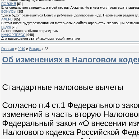
ПОЭЗИЯ
[61]
Блог специально заведен для моей сестры Анжелы. Но в нем могут размещать матери
БОНУСЫ
[30]
Здесь будут размещаться Бонусы рублевые, долларовые и др. Перемещен раздел дл
АФЕРЫ
[65]
В этом блоге будут размещаться материалы о сайтах аферистах, желающим размещат
Видео
[76]
Разное видео разбитое по разделам
ИНФОРПРЕСС
[948]
Для размещения статей экономической тематики
Главная
»
2010
»
Январь
»
22
Об изменениях в Налоговом код
Стандартные налоговые вычеты
Согласно п.4 ст.1 Федерального зак
изменений в часть вторую Налогово
Федеральный закон «О внесении изм
Налогового кодекса Российской Фед