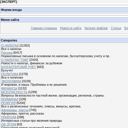
[
ЭКСПЕРТ
]
Форма входа
Меню сайта
Главная страница
Новости сайта
Каталог файлов
Статьи
Бл
Categories
О НАЛОГАХ
[11362]
Все о налогах.
Письма
[6417]
Нормативные письма в основном по налогам, бухгалтерскому учету и пр.
О НАЛОГАХ "ТАМ"
[2420]
Новости о налогах, финансах за рубежом
БУХГАЛТЕРСКИЙ УЧЕТ
[683]
Бухучет
ПОЛИТИКА
[1278]
Все о политике
ЭКОНОМИКА
[3228]
И мировая, и наша. Проблемы и их решения.
ФИНАНСЫ
[1132]
БЕЗОПАСНОСТЬ
[1299]
Вопросы безопасности частной жизни, организации, регионов, страны.
КРИМИНАЛ
[109]
РЕЛИГИЯ
[5200]
Все о религиозных течениях, плюсы, минусы, критика.
Афоризмы, притчи
[745]
Афоризмы, притчи, рассказы
ПРИРОДА
[298]
Интересные статьи про явления природы
ОБ ЭТОМ
[63]
Отношения между мужчиной женщиной