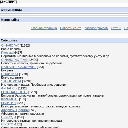
[
ЭКСПЕРТ
]
Форма входа
Меню сайта
Главная страница
Новости сайта
Каталог файлов
Статьи
Бл
Categories
О НАЛОГАХ
[11362]
Все о налогах.
Письма
[6417]
Нормативные письма в основном по налогам, бухгалтерскому учету и пр.
О НАЛОГАХ "ТАМ"
[2420]
Новости о налогах, финансах за рубежом
БУХГАЛТЕРСКИЙ УЧЕТ
[683]
Бухучет
ПОЛИТИКА
[1278]
Все о политике
ЭКОНОМИКА
[3228]
И мировая, и наша. Проблемы и их решения.
ФИНАНСЫ
[1132]
БЕЗОПАСНОСТЬ
[1299]
Вопросы безопасности частной жизни, организации, регионов, страны.
КРИМИНАЛ
[109]
РЕЛИГИЯ
[5200]
Все о религиозных течениях, плюсы, минусы, критика.
Афоризмы, притчи
[745]
Афоризмы, притчи, рассказы
ПРИРОДА
[298]
Интересные статьи про явления природы
ОБ ЭТОМ
[63]
Отношения между мужчиной женщиной