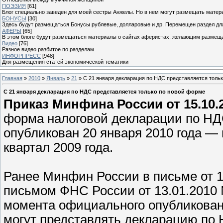
ПОЭЗИЯ
[61]
Блог специально заведен для моей сестры Анжелы. Но в нем могут размещать матери
БОНУСЫ
[30]
Здесь будут размещаться Бонусы рублевые, долларовые и др. Перемещен раздел дл
АФЕРЫ
[65]
В этом блоге будут размещаться материалы о сайтах аферистах, желающим размещат
Видео
[76]
Разное видео разбитое по разделам
ИНФОРПРЕСС
[948]
Для размещения статей экономической тематики
Главная
»
2010
»
Январь
»
21
» C 21 января декларация по НДС представляется толь
C 21 января декларация по НДС представляется только по новой форме
Приказ Минфина России от 15.10.
форма налоговой декларации по НД
опубликован 20 января 2010 года — 
квартал 2009 года.
Ранее Минфин России в письме от 1
письмом ФНС России от 13.01.2010
момента официального опубликован
могут представлять декларацию по 