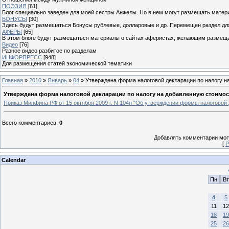
ПОЭЗИЯ
[61]
Блог специально заведен для моей сестры Анжелы. Но в нем могут размещать матери
БОНУСЫ
[30]
Здесь будут размещаться Бонусы рублевые, долларовые и др. Перемещен раздел дл
АФЕРЫ
[65]
В этом блоге будут размещаться материалы о сайтах аферистах, желающим размещат
Видео
[76]
Разное видео разбитое по разделам
ИНФОРПРЕСС
[948]
Для размещения статей экономической тематики
Главная
»
2010
»
Январь
»
04
» Утверждена форма налоговой декларации по налогу н
Утверждена форма налоговой декларации по налогу на добавленную стоимос
Приказ Минфина РФ от 15 октября 2009 г. N 104н "Об утверждении формы налоговой 
Всего комментариев
:
0
Добавлять комментарии могу
[
Р
Calendar
Пн
Вт
4
5
11
12
18
19
25
26