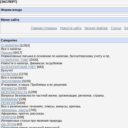
[
ЭКСПЕРТ
]
Форма входа
Меню сайта
Главная страница
Новости сайта
Каталог файлов
Статьи
Бл
Categories
О НАЛОГАХ
[11362]
Все о налогах.
Письма
[6417]
Нормативные письма в основном по налогам, бухгалтерскому учету и пр.
О НАЛОГАХ "ТАМ"
[2420]
Новости о налогах, финансах за рубежом
БУХГАЛТЕРСКИЙ УЧЕТ
[683]
Бухучет
ПОЛИТИКА
[1278]
Все о политике
ЭКОНОМИКА
[3228]
И мировая, и наша. Проблемы и их решения.
ФИНАНСЫ
[1132]
БЕЗОПАСНОСТЬ
[1299]
Вопросы безопасности частной жизни, организации, регионов, страны.
КРИМИНАЛ
[109]
РЕЛИГИЯ
[5200]
Все о религиозных течениях, плюсы, минусы, критика.
Афоризмы, притчи
[745]
Афоризмы, притчи, рассказы
ПРИРОДА
[298]
Интересные статьи про явления природы
ОБ ЭТОМ
[63]
Отношения между мужчиной женщиной