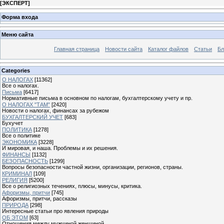
[
ЭКСПЕРТ
]
Форма входа
Меню сайта
Главная страница
Новости сайта
Каталог файлов
Статьи
Бл
Categories
О НАЛОГАХ
[11362]
Все о налогах.
Письма
[6417]
Нормативные письма в основном по налогам, бухгалтерскому учету и пр.
О НАЛОГАХ "ТАМ"
[2420]
Новости о налогах, финансах за рубежом
БУХГАЛТЕРСКИЙ УЧЕТ
[683]
Бухучет
ПОЛИТИКА
[1278]
Все о политике
ЭКОНОМИКА
[3228]
И мировая, и наша. Проблемы и их решения.
ФИНАНСЫ
[1132]
БЕЗОПАСНОСТЬ
[1299]
Вопросы безопасности частной жизни, организации, регионов, страны.
КРИМИНАЛ
[109]
РЕЛИГИЯ
[5200]
Все о религиозных течениях, плюсы, минусы, критика.
Афоризмы, притчи
[745]
Афоризмы, притчи, рассказы
ПРИРОДА
[298]
Интересные статьи про явления природы
ОБ ЭТОМ
[63]
Отношения между мужчиной женщиной