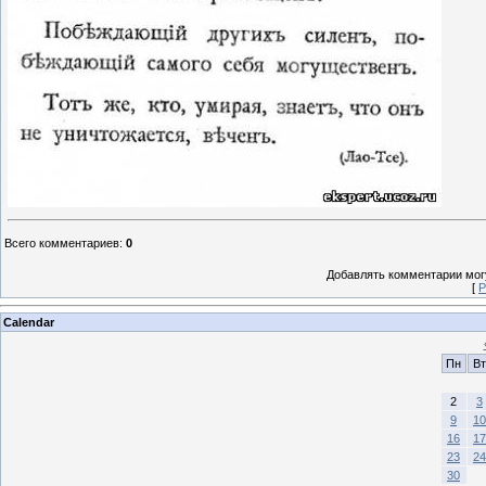
Всего комментариев
:
0
Добавлять комментарии могу
[
Р
Calendar
Пн
Вт
2
3
9
10
16
17
23
24
30