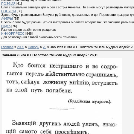
ПОЭЗИЯ
[61]
Блог специально заведен для моей сестры Анжелы. Но в нем могут размещать матери
БОНУСЫ
[30]
Здесь будут размещаться Бонусы рублевые, долларовые и др. Перемещен раздел дл
АФЕРЫ
[65]
В этом блоге будут размещаться материалы о сайтах аферистах, желающим размещат
Видео
[76]
Разное видео разбитое по разделам
ИНФОРПРЕСС
[948]
Для размещения статей экономической тематики
Главная
»
2009
»
Ноябрь
»
26
» Забытая книга Л.Н.Толстого "Мысли мудрых людей" 26
Забытая книга Л.Н.Толстого "Мысли мудрых людей" 26,11