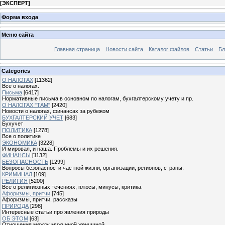
[
ЭКСПЕРТ
]
Форма входа
Меню сайта
Главная страница
Новости сайта
Каталог файлов
Статьи
Бл
Categories
О НАЛОГАХ
[11362]
Все о налогах.
Письма
[6417]
Нормативные письма в основном по налогам, бухгалтерскому учету и пр.
О НАЛОГАХ "ТАМ"
[2420]
Новости о налогах, финансах за рубежом
БУХГАЛТЕРСКИЙ УЧЕТ
[683]
Бухучет
ПОЛИТИКА
[1278]
Все о политике
ЭКОНОМИКА
[3228]
И мировая, и наша. Проблемы и их решения.
ФИНАНСЫ
[1132]
БЕЗОПАСНОСТЬ
[1299]
Вопросы безопасности частной жизни, организации, регионов, страны.
КРИМИНАЛ
[109]
РЕЛИГИЯ
[5200]
Все о религиозных течениях, плюсы, минусы, критика.
Афоризмы, притчи
[745]
Афоризмы, притчи, рассказы
ПРИРОДА
[298]
Интересные статьи про явления природы
ОБ ЭТОМ
[63]
Отношения между мужчиной женщиной