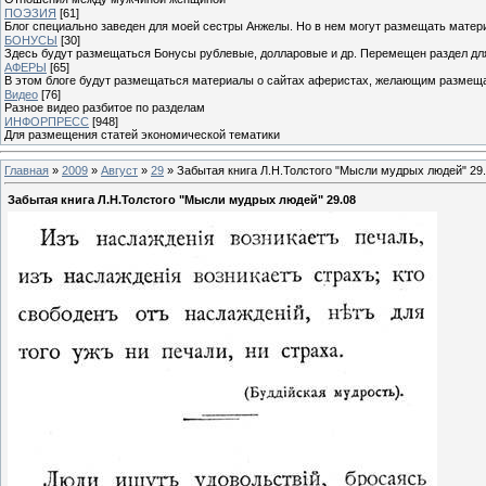
ПОЭЗИЯ
[61]
Блог специально заведен для моей сестры Анжелы. Но в нем могут размещать матери
БОНУСЫ
[30]
Здесь будут размещаться Бонусы рублевые, долларовые и др. Перемещен раздел дл
АФЕРЫ
[65]
В этом блоге будут размещаться материалы о сайтах аферистах, желающим размещат
Видео
[76]
Разное видео разбитое по разделам
ИНФОРПРЕСС
[948]
Для размещения статей экономической тематики
Главная
»
2009
»
Август
»
29
» Забытая книга Л.Н.Толстого "Мысли мудрых людей" 29
Забытая книга Л.Н.Толстого "Мысли мудрых людей" 29.08