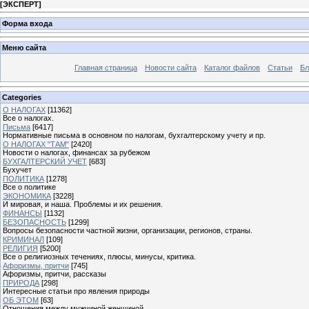
[
ЭКСПЕРТ
]
Форма входа
Меню сайта
Главная страница
Новости сайта
Каталог файлов
Статьи
Бл
Categories
О НАЛОГАХ
[11362]
Все о налогах.
Письма
[6417]
Нормативные письма в основном по налогам, бухгалтерскому учету и пр.
О НАЛОГАХ "ТАМ"
[2420]
Новости о налогах, финансах за рубежом
БУХГАЛТЕРСКИЙ УЧЕТ
[683]
Бухучет
ПОЛИТИКА
[1278]
Все о политике
ЭКОНОМИКА
[3228]
И мировая, и наша. Проблемы и их решения.
ФИНАНСЫ
[1132]
БЕЗОПАСНОСТЬ
[1299]
Вопросы безопасности частной жизни, организации, регионов, страны.
КРИМИНАЛ
[109]
РЕЛИГИЯ
[5200]
Все о религиозных течениях, плюсы, минусы, критика.
Афоризмы, притчи
[745]
Афоризмы, притчи, рассказы
ПРИРОДА
[298]
Интересные статьи про явления природы
ОБ ЭТОМ
[63]
Отношения между мужчиной женщиной