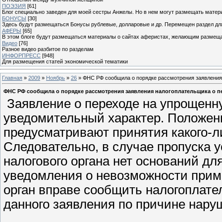
ПОЭЗИЯ
[61]
Блог специально заведен для моей сестры Анжелы. Но в нем могут размещать матери
БОНУСЫ
[30]
Здесь будут размещаться Бонусы рублевые, долларовые и др. Перемещен раздел дл
АФЕРЫ
[65]
В этом блоге будут размещаться материалы о сайтах аферистах, желающим размещат
Видео
[76]
Разное видео разбитое по разделам
ИНФОРПРЕСС
[948]
Для размещения статей экономической тематики
Главная
»
2009
»
Ноябрь
»
26
» ФНС РФ сообщила о порядке рассмотрения заявления 
ФНС РФ сообщила о порядке рассмотрения заявления налогоплательщика о пе
Заявление о переходе на упрощенн
уведомительный характер. Положени
предусматривают принятия какого-л
Следовательно, в случае пропуска у
налогового органа нет оснований д
уведомления о невозможности прим
орган вправе сообщить налогоплат
данного заявления по причине наруш