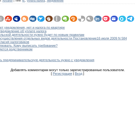
л
:
AlIvanof
|
Теги
:
кс
,
уплата налога
,
Уведомление
нет уведомления, нет и налога по квартире
уведомление об уплате налога
льской деятельности нужно будет по новым правилам
осуществления отдельных видов деятельности Постановление16 июля 2009 N 584
ласия налоговиков
твовать. Кому выписать требование?
яется родственником
ть предпринимательскую деятельность нужно с уведомления
Добавлять комментарии могут только зарегистрированные пользователи.
[
Регистрация
|
Вход
]