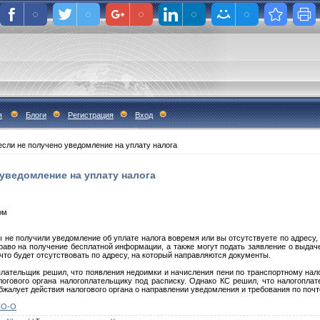
я
Блоги
Регистрация
Вход
если не получено уведомление на уплату налога
 уведомление на уплату налога
ом
ы не получили уведомление об уплате налога вовремя или вы отсутствуете по адресу
раво на получение бесплатной информации, а также могут подать заявление о выдач
, что будет отсутствовать по адресу, на который направляются документы.
лательщик решил, что появления недоимки и начисления пени по транспортному нал
огового органа налогоплательщику под расписку. Однако КС решил, что налогоплат
 обжалует действия налогового органа о направлении уведомления и требования по почт
3-О-О