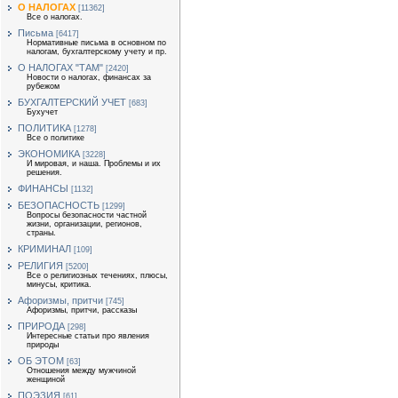
О НАЛОГАХ
[11362]
Все о налогах.
Письма
[6417]
Нормативные письма в основном по
налогам, бухгалтерскому учету и пр.
О НАЛОГАХ "ТАМ"
[2420]
Новости о налогах, финансах за
рубежом
БУХГАЛТЕРСКИЙ УЧЕТ
[683]
Бухучет
ПОЛИТИКА
[1278]
Все о политике
ЭКОНОМИКА
[3228]
И мировая, и наша. Проблемы и их
решения.
ФИНАНСЫ
[1132]
БЕЗОПАСНОСТЬ
[1299]
Вопросы безопасности частной
жизни, организации, регионов,
страны.
КРИМИНАЛ
[109]
РЕЛИГИЯ
[5200]
Все о религиозных течениях, плюсы,
минусы, критика.
Афоризмы, притчи
[745]
Афоризмы, притчи, рассказы
ПРИРОДА
[298]
Интересные статьи про явления
природы
ОБ ЭТОМ
[63]
Отношения между мужчиной
женщиной
ПОЭЗИЯ
[61]