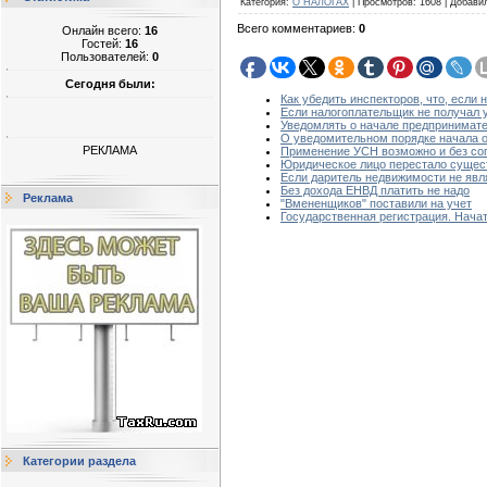
Категория
:
О НАЛОГАХ
|
Просмотров
:
1608
|
Добави
Всего комментариев
:
0
Онлайн всего:
16
Гостей:
16
Пользователей:
0
Сегодня были:
Как убедить инспекторов, что, если 
Если налогоплательщик не получал 
Уведомлять о начале предпринимате
О уведомительном порядке начала 
РЕКЛАМА
Применение УСН возможно и без сог
Юридическое лицо перестало сущес
Если даритель недвижимости не явл
Без дохода ЕНВД платить не надо
Реклама
"Вмененщиков" поставили на учет
Государственная регистрация. Нача
Категории раздела