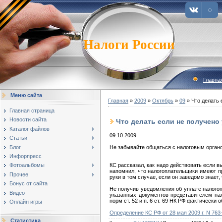
Налоги России
Главна
Меню сайта
Главная
»
2009
»
Октябрь
»
09
» Что делать 
Главная страница
Новости сайта
Что делать если не получено
Каталог файлов
09.10.2009
Статьи
Блог
Не забывайте общаться с налоговым орган
Инфорпресс
КС рассказал, как надо действовать если в
Фотоальбомы
напомнил, что налогоплательщики имеют п
Прочее
руки в том случае, если он заведомо знает
Бонус от сайта
Не получив уведомления об уплате налогоп
Видео
указанных документов представителем нал
норм ст. 52 и п. 6 ст. 69 НК РФ фактически
Онлайн игры
Определение КС РФ от 28 мая 2009 г. N 76
Статистика