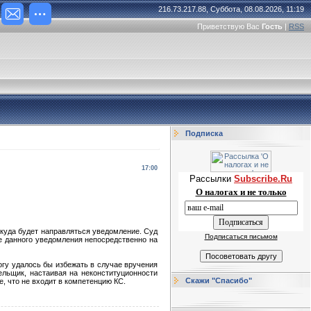
216.73.217.88, Суббота, 08.08.2026, 11:19
Приветствую Вас
Гость
|
RSS
Подписка
17:00
Рассылки
Subscribe.Ru
О налогах и не только
, куда будет направляться уведомление. Суд
Подписаться письмом
е данного уведомления непосредственно на
огу удалось бы избежать в случае вручения
ельщик, настаивая на неконституционности
Скажи "Спасибо"
е, что не входит в компетенцию КС.