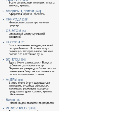
Все о религиозных течениях, плюсы,
минусы, критика.
Афоризмы, притчи
[745]
Афоризмы, притчи, рассказы
ПРИРОДА
[298]
Интересные статьи про явления
природы
ОБ ЭТОМ
[63]
Отношения между мужчиной
женщиной
ПОЭЗИЯ
[61]
Блог специально заведен для моей
сестры Анжелы. Но в нем могут
размещать материалы все для кого
поэзия это состояние души.
БОНУСЫ
[30]
Здесь будут размещаться Бонусы
рублевые, долларовые и др.
Перемещен раздел для более легкого
размещения бонусов и возможности
писать посетителям отзывы
АФЕРЫ
[65]
В этом блоге будут размещаться
материалы о сайтах аферистах,
желающим размещать материал
представить доки, ссылки, краткое
объяснение.
Видео
[76]
Разное видео разбитое по разделам
ИНФОРПРЕСС
[948]
Для размещения статей
экономической тематики