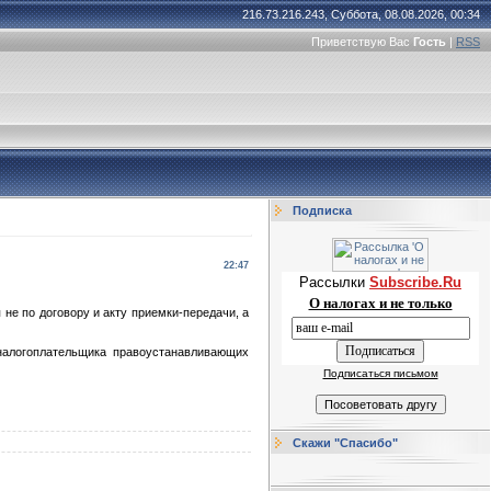
216.73.216.243, Суббота, 08.08.2026, 00:34
Приветствую Вас
Гость
|
RSS
Подписка
22:47
Рассылки
Subscribe.Ru
О налогах и не только
не по договору и акту приемки-передачи, а
 налогоплательщика правоустанавливающих
Подписаться письмом
Скажи "Спасибо"