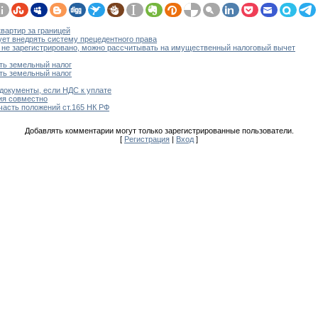
вартир за границей
дует внедрять систему прецедентного права
 не зарегистрировано, можно рассчитывать на имущественный налоговый вычет
ть земельный налог
ть земельный налог
документы, если НДС к уплате
ия совместно
часть положений ст.165 НК РФ
Добавлять комментарии могут только зарегистрированные пользователи.
[
Регистрация
|
Вход
]