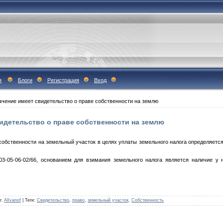
я
Блоги
Регистрация
Вход
ачение имеет свидетельство о праве собственности на землю
идетельство о праве собственности на землю
обственности на земельный участок в целях уплаты земельного налога определяется 
3-05-06-02/66, основанием для взимания земельного налога является наличие у
л
:
AlIvanof
|
Теги
:
Свидетельство
,
право
,
земельный участок
,
Собственность