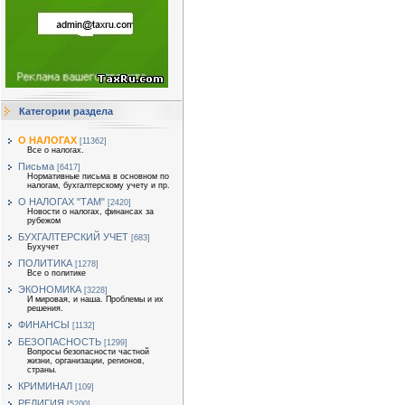
Категории раздела
О НАЛОГАХ
[11362]
Все о налогах.
Письма
[6417]
Нормативные письма в основном по
налогам, бухгалтерскому учету и пр.
О НАЛОГАХ "ТАМ"
[2420]
Новости о налогах, финансах за
рубежом
БУХГАЛТЕРСКИЙ УЧЕТ
[683]
Бухучет
ПОЛИТИКА
[1278]
Все о политике
ЭКОНОМИКА
[3228]
И мировая, и наша. Проблемы и их
решения.
ФИНАНСЫ
[1132]
БЕЗОПАСНОСТЬ
[1299]
Вопросы безопасности частной
жизни, организации, регионов,
страны.
КРИМИНАЛ
[109]
РЕЛИГИЯ
[5200]