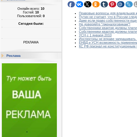
Онлайн всего:
10
Гостей:
10
Правовые вопросы для владельцев к
Пользователей:
0
Путин не считает, что в России сле
Даже если право собственности еще
Сегодня были:
Не доверяйте "лженалоговикам"!
Собственники квартир должны плати
Собственники квартир должны плати
УСН с 1 января 2010
Инспекторы не вправе запрашивать 
РЕКЛАМА
ЕНВД и УСН возможность применен
КС РФ признал не конституционным 
Реклама