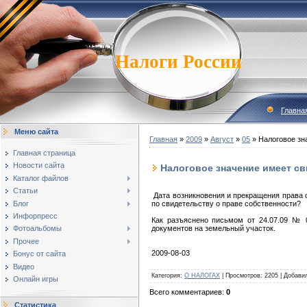
Налоги России
Главна
Меню сайта
Главная
»
2009
»
Август
»
05
» Налоговое зн
Главная страница
Новости сайта
Налоговое значение имеет св
Каталог файлов
Статьи
Дата возникновения и прекращения права с
Блог
по свидетельству о праве собственности?
Инфорпресс
Как разъяснено письмом от 24.07.09 № 0
документов на земельный участок.
Фотоальбомы
Прочее
2009-08-03
Бонус от сайта
Видео
Категория
:
О НАЛОГАХ
|
Просмотров
:
2205
|
Добави
Онлайн игры
Всего комментариев
:
0
Статистика