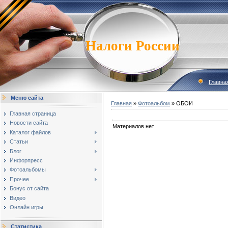
Налоги России
Главна
Меню сайта
Главная
»
Фотоальбом
» ОБОИ
Главная страница
Новости сайта
Материалов нет
Каталог файлов
Статьи
Блог
Инфорпресс
Фотоальбомы
Прочее
Бонус от сайта
Видео
Онлайн игры
Статистика