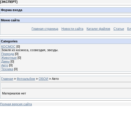
[
ЭКСПЕРТ
]
Форма входа
Меню сайта
Главная страница
Новости сайта
Каталог файлов
Статьи
Бл
Categories
КОСМОС
[0]
Земля из космоса, созвездия, звезды.
Природа
[0]
Животные
[0]
Дамы
[0]
Авто
[0]
Техника
[0]
Главная
»
Фотоальбом
»
ОБОИ
» Авто
Материалов нет
Полная версия сайта