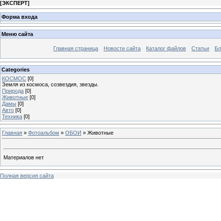
[
ЭКСПЕРТ
]
Форма входа
Меню сайта
Главная страница
Новости сайта
Каталог файлов
Статьи
Бл
Categories
КОСМОС
[0]
Земля из космоса, созвездия, звезды.
Природа
[0]
Животные
[0]
Дамы
[0]
Авто
[0]
Техника
[0]
Главная
»
Фотоальбом
»
ОБОИ
» Животные
Материалов нет
Полная версия сайта