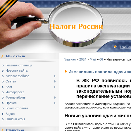
Налоги России
Главна
Меню сайта
Главная
»
2024
»
Май
»
06
» Изменились пра
Главная страница
Новости сайта
Изменились правила сдачи ж
Каталог файлов
В ЖК РФ появилось п
Статьи
правила эксплуатации
Блог
законодательными нор
Инфорпресс
перечисление установ
Фотоальбомы
Прочее
Власти закрепили в Жилищном кодексе РФ п
договоры долгосрочного, но и краткосрочно
Бонус от сайта
Видео
Новые условия сдачи жилп
Онлайн игры
В ЖК РФ появилась норма о том, на каких 
сроке найма — от одного дня до нескольки
Статистика
соблюдать: