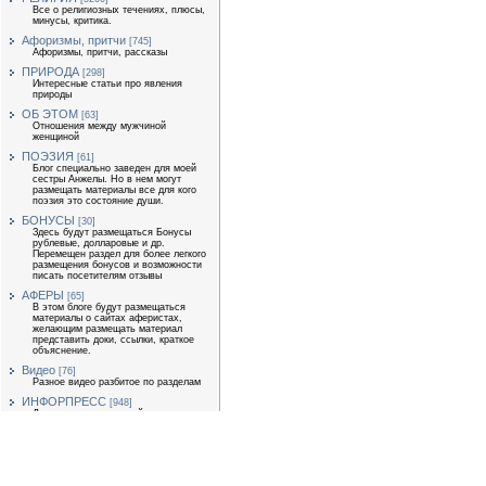
Все о религиозных течениях, плюсы,
минусы, критика.
Афоризмы, притчи
[745]
Афоризмы, притчи, рассказы
ПРИРОДА
[298]
Интересные статьи про явления
природы
ОБ ЭТОМ
[63]
Отношения между мужчиной
женщиной
ПОЭЗИЯ
[61]
Блог специально заведен для моей
сестры Анжелы. Но в нем могут
размещать материалы все для кого
поэзия это состояние души.
БОНУСЫ
[30]
Здесь будут размещаться Бонусы
рублевые, долларовые и др.
Перемещен раздел для более легкого
размещения бонусов и возможности
писать посетителям отзывы
АФЕРЫ
[65]
В этом блоге будут размещаться
материалы о сайтах аферистах,
желающим размещать материал
представить доки, ссылки, краткое
объяснение.
Видео
[76]
Разное видео разбитое по разделам
ИНФОРПРЕСС
[948]
Для размещения статей
экономической тематики