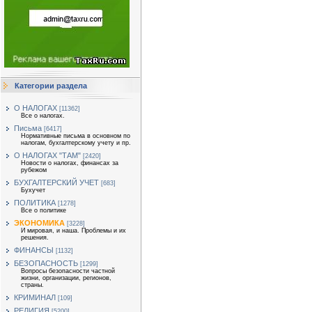
Категории раздела
О НАЛОГАХ
[11362]
Все о налогах.
Письма
[6417]
Нормативные письма в основном по
налогам, бухгалтерскому учету и пр.
О НАЛОГАХ "ТАМ"
[2420]
Новости о налогах, финансах за
рубежом
БУХГАЛТЕРСКИЙ УЧЕТ
[683]
Бухучет
ПОЛИТИКА
[1278]
Все о политике
ЭКОНОМИКА
[3228]
И мировая, и наша. Проблемы и их
решения.
ФИНАНСЫ
[1132]
БЕЗОПАСНОСТЬ
[1299]
Вопросы безопасности частной
жизни, организации, регионов,
страны.
КРИМИНАЛ
[109]
РЕЛИГИЯ
[5200]