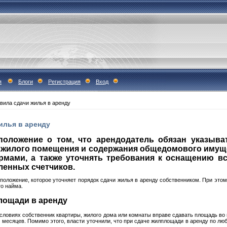
я
Блоги
Регистрация
Вход
вила сдачи жилья в аренду
илья в аренду
оложение о том, что арендодатель обязан указыва
 жилого помещения и содержания общедомового имуще
мами, а также уточнять требования к оснащению в
ленных счетчиков.
оложение, которое уточняет порядок сдачи жилья в аренду собственником. При это
го найма.
лощади в аренду
условиях собственник квартиры, жилого дома или комнаты вправе сдавать площадь во
х месяцев. Помимо этого, власти уточнили, что при сдаче жилплощади в аренду по л