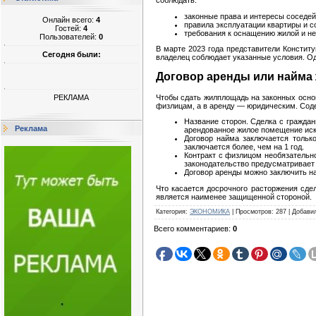
законные права и интересы соседей
Онлайн всего:
4
правила эксплуатации квартиры и 
Гостей:
4
требования к оснащению жилой и не
Пользователей:
0
В марте 2023 года представители Констит
Сегодня были:
владелец соблюдает указанные условия. Од
Договор аренды или найма
Чтобы сдать жилплощадь на законных основ
РЕКЛАМА
физлицам, а в аренду — юридическим. Соде
Название сторон. Сделка с гражда
Реклама
арендованное жилое помещение иск
Договор найма заключается тольк
заключается более, чем на 1 год.
Контракт с физлицом необязательно
законодательство предусматривает 
Договор аренды можно заключить на 
Что касается досрочного расторжения сдел
является наименее защищенной стороной.
Категория
:
ЭКОНОМИКА
|
Просмотров
:
287
|
Добави
Всего комментариев
:
0