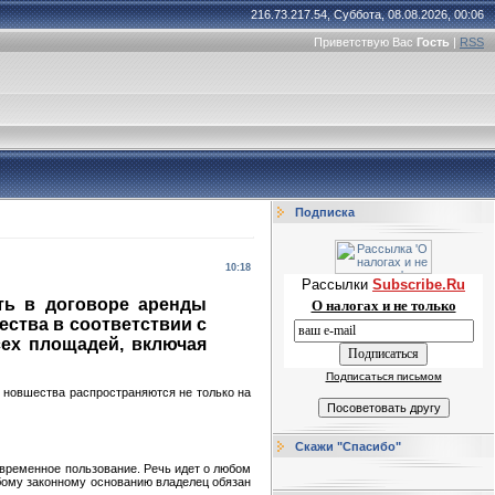
216.73.217.54, Суббота, 08.08.2026, 00:06
Приветствую Вас
Гость
|
RSS
Подписка
10:18
Рассылки
Subscribe.Ru
ть в договоре аренды
О налогах и не только
ства в соответствии с
сех площадей, включая
Подписаться письмом
м новшества распространяются не только на
Скажи "Спасибо"
 временное пользование. Речь идет о любом
юбому законному основанию владелец обязан