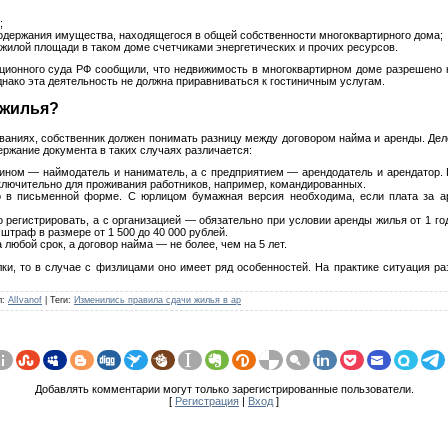
;
содержания имущества, находящегося в общей собственности многоквартирного дома;
жилой площади в таком доме счетчиками энергетических и прочих ресурсов.
уционного суда РФ сообщили, что недвижимость в многоквартирном доме разрешено к
нако эта деятельность не должна приравниваться к гостиничным услугам.
 жилья?
аниях, собственник должен понимать разницу между договором найма и аренды. Дело
ржание документа в таких случаях различается:
нином — наймодатель и наниматель, а с предприятием — арендодатель и арендатор. 
лючительно для проживания работников, например, командированных.
о в письменной форме. С юрлицом бумажная версия необходима, если плата за а
 регистрировать, а с организацией — обязательно при условии аренды жилья от 1 г
штраф в размере от 1 500 до 40 000 рублей.
любой срок, а договор найма — не более, чем на 5 лет.
ки, то в случае с физлицами оно имеет ряд особенностей. На практике ситуация ра
л
:
AlIvanof
|
Теги
:
Изменились правила сдачи жилья в ар
Добавлять комментарии могут только зарегистрированные пользователи.
[
Регистрация
|
Вход
]