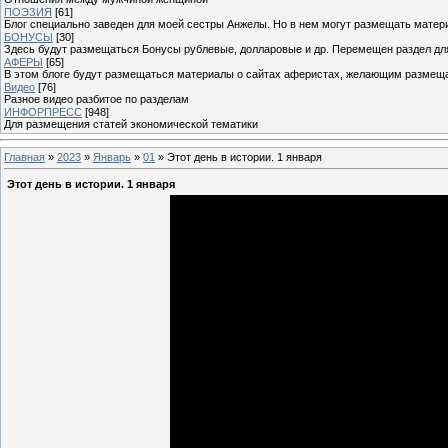
ПОЭЗИЯ
[61]
Блог специально заведен для моей сестры Анжелы. Но в нем могут размещать матери
БОНУСЫ
[30]
Здесь будут размещаться Бонусы рублевые, долларовые и др. Перемещен раздел дл
АФЕРЫ
[65]
В этом блоге будут размещаться материалы о сайтах аферистах, желающим размещат
Видео
[76]
Разное видео разбитое по разделам
ИНФОРПРЕСС
[948]
Для размещения статей экономической тематики
Главная
»
2023
»
Январь
»
01
» Этот день в истории. 1 января
Этот день в истории. 1 января