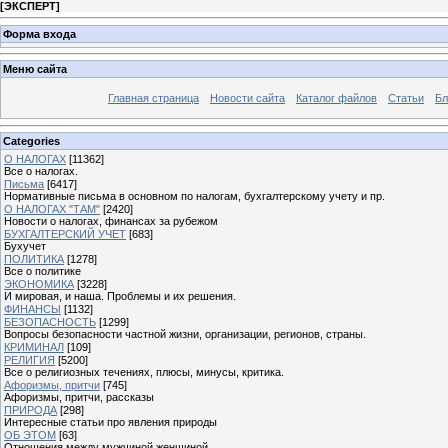
[
ЭКСПЕРТ
]
Форма входа
Меню сайта
Главная страница
Новости сайта
Каталог файлов
Статьи
Бл
Categories
О НАЛОГАХ
[11362]
Все о налогах.
Письма
[6417]
Нормативные письма в основном по налогам, бухгалтерскому учету и пр.
О НАЛОГАХ "ТАМ"
[2420]
Новости о налогах, финансах за рубежом
БУХГАЛТЕРСКИЙ УЧЕТ
[683]
Бухучет
ПОЛИТИКА
[1278]
Все о политике
ЭКОНОМИКА
[3228]
И мировая, и наша. Проблемы и их решения.
ФИНАНСЫ
[1132]
БЕЗОПАСНОСТЬ
[1299]
Вопросы безопасности частной жизни, организации, регионов, страны.
КРИМИНАЛ
[109]
РЕЛИГИЯ
[5200]
Все о религиозных течениях, плюсы, минусы, критика.
Афоризмы, притчи
[745]
Афоризмы, притчи, рассказы
ПРИРОДА
[298]
Интересные статьи про явления природы
ОБ ЭТОМ
[63]
Отношения между мужчиной женщиной