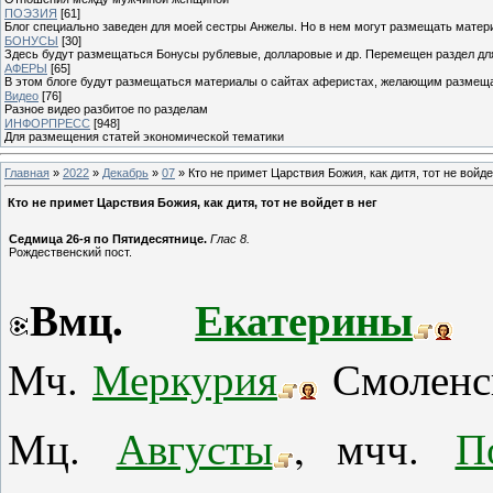
ПОЭЗИЯ
[61]
Блог специально заведен для моей сестры Анжелы. Но в нем могут размещать матери
БОНУСЫ
[30]
Здесь будут размещаться Бонусы рублевые, долларовые и др. Перемещен раздел дл
АФЕРЫ
[65]
В этом блоге будут размещаться материалы о сайтах аферистах, желающим размещат
Видео
[76]
Разное видео разбитое по разделам
ИНФОРПРЕСС
[948]
Для размещения статей экономической тематики
Главная
»
2022
»
Декабрь
»
07
» Кто не примет Царствия Божия, как дитя, тот не войде
Кто не примет Царствия Божия, как дитя, тот не войдет в нег
Седмица 26-я по Пятидесятнице.
Глас 8.
Рождественский пост.
Вмц.
Екатерины
(
Мч.
Меркурия
Смоленск
Мц.
Августы
, мчч.
П