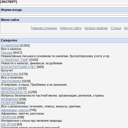
[
ЭКСПЕРТ
]
Форма входа
Меню сайта
Главная страница
Новости сайта
Каталог файлов
Статьи
Бл
Categories
О НАЛОГАХ
[11362]
Все о налогах.
Письма
[6417]
Нормативные письма в основном по налогам, бухгалтерскому учету и пр.
О НАЛОГАХ "ТАМ"
[2420]
Новости о налогах, финансах за рубежом
БУХГАЛТЕРСКИЙ УЧЕТ
[683]
Бухучет
ПОЛИТИКА
[1278]
Все о политике
ЭКОНОМИКА
[3228]
И мировая, и наша. Проблемы и их решения.
ФИНАНСЫ
[1132]
БЕЗОПАСНОСТЬ
[1299]
Вопросы безопасности частной жизни, организации, регионов, страны.
КРИМИНАЛ
[109]
РЕЛИГИЯ
[5200]
Все о религиозных течениях, плюсы, минусы, критика.
Афоризмы, притчи
[745]
Афоризмы, притчи, рассказы
ПРИРОДА
[298]
Интересные статьи про явления природы
ОБ ЭТОМ
[63]
Отношения между мужчиной женщиной