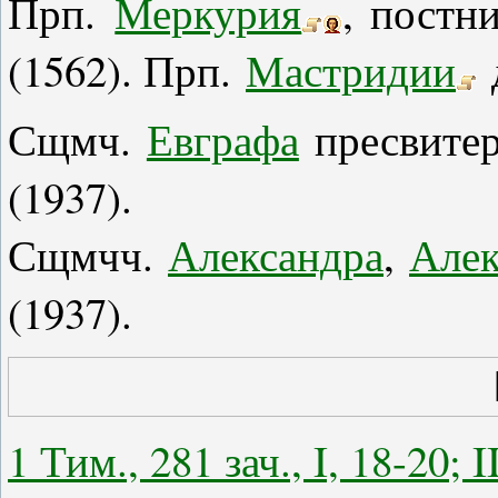
Прп.
Меркурия
, постн
(1562). Прп.
Мастридии
Сщмч.
Евграфа
пресвитер
(1937).
Сщмчч.
Александра
,
Алек
(1937).
1 Тим., 281 зач., I, 18-20; I