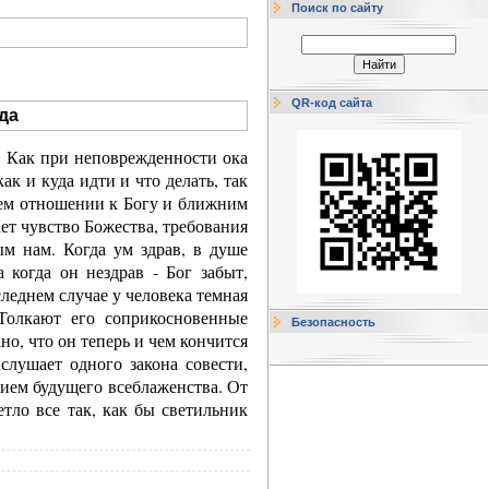
Поиск по сайту
QR-код сайта
да
м. Как при неповрежденности ока
ак и куда идти и что делать, так
шем отношении к Богу и ближним
ет чувство Божества, требования
м нам. Когда ум здрав, в душе
 когда он нездрав - Бог забыт,
следнем случае у человека темная
 Толкают его соприкосновенные
Безопасность
ано, что он теперь и чем кончится
 слушает одного закона совести,
нием будущего всеблаженства. От
етло все так, как бы светильник