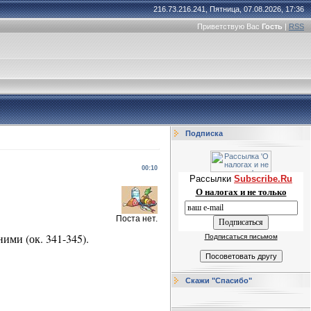
216.73.216.241, Пятница, 07.08.2026, 17:36
Приветствую Вас
Гость
|
RSS
Подписка
00:10
Рассылки
Subscribe.Ru
О налогах и не только
Поста нет.
ими (ок. 341-345).
Подписаться письмом
Скажи "Спасибо"