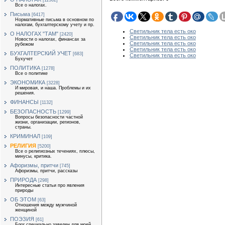
[11362]
Все о налогах.
Письма
[6417]
Нормативные письма в основном по
налогам, бухгалтерскому учету и пр.
Светильник тела есть око
О НАЛОГАХ "ТАМ"
[2420]
Светильник тела есть око
Новости о налогах, финансах за
Светильник тела есть око
рубежом
Светильник тела есть око
БУХГАЛТЕРСКИЙ УЧЕТ
[683]
Светильник тела есть око
Бухучет
ПОЛИТИКА
[1278]
Все о политике
ЭКОНОМИКА
[3228]
И мировая, и наша. Проблемы и их
решения.
ФИНАНСЫ
[1132]
БЕЗОПАСНОСТЬ
[1299]
Вопросы безопасности частной
жизни, организации, регионов,
страны.
КРИМИНАЛ
[109]
РЕЛИГИЯ
[5200]
Все о религиозных течениях, плюсы,
минусы, критика.
Афоризмы, притчи
[745]
Афоризмы, притчи, рассказы
ПРИРОДА
[298]
Интересные статьи про явления
природы
ОБ ЭТОМ
[63]
Отношения между мужчиной
женщиной
ПОЭЗИЯ
[61]
Блог специально заведен для моей