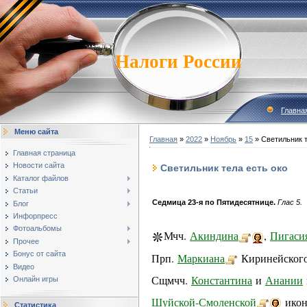
Налоги России
Главна
Меню сайта
Главная
»
2022
»
Ноябрь
»
15
» Светильник т
Главная страница
Новости сайта
Светильник тела есть око
Каталог файлов
Статьи
Седмица 23-я по Пятидесятнице.
Глас 5.
Блог
Инфорпресс
Фотоальбомы
Мчч.
Акиндина
,
Пигаси
Прочее
Бонус от сайта
Прп.
Маркиана
Киринейского 
Видео
Сщмчч.
Константина
и
Анании
Онлайн игры
Шуйской-Смоленской
икон
Статистика