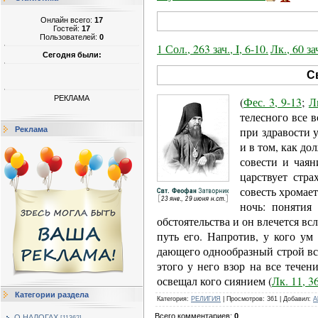
Онлайн всего:
17
Гостей:
17
Пользователей:
0
1 Сол., 263 зач., I, 6-10.
Лк., 60 за
Сегодня были:
С
РЕКЛАМА
(
Фес. 3, 9-13
;
Л
телесного все в
при здравости 
Реклама
и в том, как д
совести и чаян
царствует стра
совесть хромает
ночь: понятия 
обстоятельства и он влечется всл
путь его. Напротив, у кого ум 
дающего однообразный строй все
этого у него взор на все течен
освещал кого сиянием (
Лк. 11, 3
Категории раздела
Категория
:
РЕЛИГИЯ
|
Просмотров
:
361
|
Добавил
:
A
Всего комментариев
:
0
О НАЛОГАХ