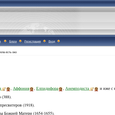
я
Блоги
Регистрация
Вход
ела есть око
я
,
Аффония
,
Елпидифора
,
Анемподиста
и иже с н
(388).
пресвитеров (1918).
ы Божией Матери (1654-1655).