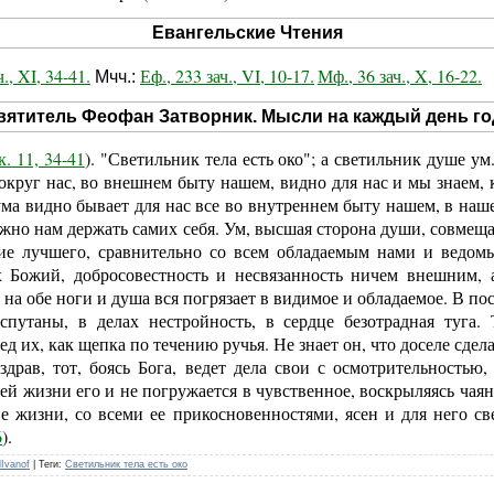
Евангельские Чтения
ч., XI, 34-41.
Еф., 233 зач., VI, 10-17.
Мф., 36 зач., X, 16-22.
Мчч.:
вятитель Феофан Затворник. Мысли на каждый день го
к. 11, 34-41
). "Светильник тела есть око"; а светильник душе у
округ нас, во внешнем быту нашем, видно для нас и мы знаем, к
ума видно бывает для нас все во внутреннем быту нашем, в на
олжно нам держать самих себя. Ум, высшая сторона души, совмеща
ие лучшего, сравнительно со всем обладаемым нами и ведомы
х Божий, добросовестность и несвязанность ничем внешним, а
 на обе ноги и душа вся погрязает в видимое и обладаемое. В по
спутаны, в делах нестройность, в сердце безотрадная туга.
ед их, как щепка по течению ручья. Не знает он, что доселе сдел
здрав, тот, боясь Бога, ведет дела свои с осмотрительностью,
й жизни его и не погружается в чувственное, воскрыляясь чая
ие жизни, со всеми ее прикосновенностями, ясен и для него св
6
).
lIvanof
|
Теги
:
Светильник тела есть око