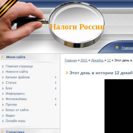
Налоги России
Главна
Меню сайта
Главная
»
2021
»
Декабрь
»
12
» Этот день в
Главная страница
Новости сайта
Этот день в истории 12 дека
Каталог файлов
Статьи
Блог
Инфорпресс
Фотоальбомы
Прочее
Бонус от сайта
Видео
Онлайн игры
Статистика