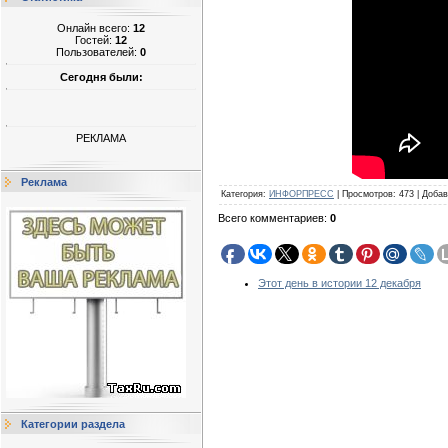
Онлайн всего:
12
Гостей:
12
Пользователей:
0
Сегодня были:
РЕКЛАМА
Реклама
Категория
:
ИНФОРПРЕСС
|
Просмотров
:
473
|
Добав
Всего комментариев
:
0
Этот день в истории 12 декабря
Категории раздела