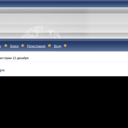
я
Блоги
Регистрация
Вход
 истории 12 декабря
бря