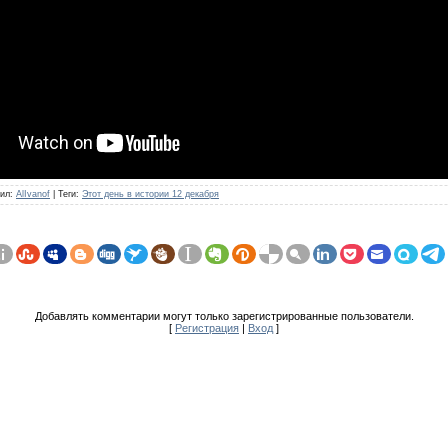
ил
:
AlIvanof
|
Теги
:
Этот день в истории 12 декабря
Добавлять комментарии могут только зарегистрированные пользователи.
[
Регистрация
|
Вход
]