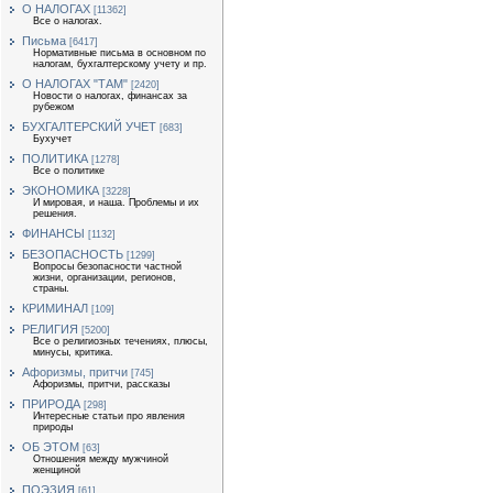
О НАЛОГАХ
[11362]
Все о налогах.
Письма
[6417]
Нормативные письма в основном по
налогам, бухгалтерскому учету и пр.
О НАЛОГАХ "ТАМ"
[2420]
Новости о налогах, финансах за
рубежом
БУХГАЛТЕРСКИЙ УЧЕТ
[683]
Бухучет
ПОЛИТИКА
[1278]
Все о политике
ЭКОНОМИКА
[3228]
И мировая, и наша. Проблемы и их
решения.
ФИНАНСЫ
[1132]
БЕЗОПАСНОСТЬ
[1299]
Вопросы безопасности частной
жизни, организации, регионов,
страны.
КРИМИНАЛ
[109]
РЕЛИГИЯ
[5200]
Все о религиозных течениях, плюсы,
минусы, критика.
Афоризмы, притчи
[745]
Афоризмы, притчи, рассказы
ПРИРОДА
[298]
Интересные статьи про явления
природы
ОБ ЭТОМ
[63]
Отношения между мужчиной
женщиной
ПОЭЗИЯ
[61]