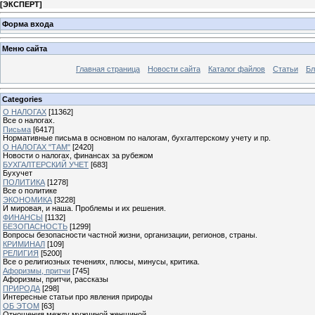
[
ЭКСПЕРТ
]
Форма входа
Меню сайта
Главная страница
Новости сайта
Каталог файлов
Статьи
Бл
Categories
О НАЛОГАХ
[11362]
Все о налогах.
Письма
[6417]
Нормативные письма в основном по налогам, бухгалтерскому учету и пр.
О НАЛОГАХ "ТАМ"
[2420]
Новости о налогах, финансах за рубежом
БУХГАЛТЕРСКИЙ УЧЕТ
[683]
Бухучет
ПОЛИТИКА
[1278]
Все о политике
ЭКОНОМИКА
[3228]
И мировая, и наша. Проблемы и их решения.
ФИНАНСЫ
[1132]
БЕЗОПАСНОСТЬ
[1299]
Вопросы безопасности частной жизни, организации, регионов, страны.
КРИМИНАЛ
[109]
РЕЛИГИЯ
[5200]
Все о религиозных течениях, плюсы, минусы, критика.
Афоризмы, притчи
[745]
Афоризмы, притчи, рассказы
ПРИРОДА
[298]
Интересные статьи про явления природы
ОБ ЭТОМ
[63]
Отношения между мужчиной женщиной