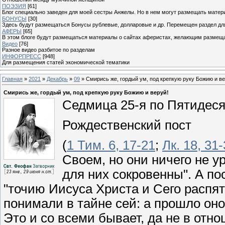
ПОЭЗИЯ
[61]
Блог специально заведен для моей сестры Анжелы. Но в нем могут размещать матери
БОНУСЫ
[30]
Здесь будут размещаться Бонусы рублевые, долларовые и др. Перемещен раздел дл
АФЕРЫ
[65]
В этом блоге будут размещаться материалы о сайтах аферистах, желающим размещат
Видео
[76]
Разное видео разбитое по разделам
ИНФОРПРЕСС
[948]
Для размещения статей экономической тематики
Главная
»
2021
»
Декабрь
»
09
» Смирись же, гордый ум, под крепкую руку Божию и ве
Смирись же, гордый ум, под крепкую руку Божию и веруй!
Седмица 25-я по Пятидеся
Рождественский пост
(
1 Тим. 6, 17-21
;
Лк. 18, 31
Своем, но они ничего не у
для них сокровенны". А по
"точию Иисуса Христа и Сего распят
понимали в тайне сей: а прошло оно
Это и со всеми бывает, да не в отно