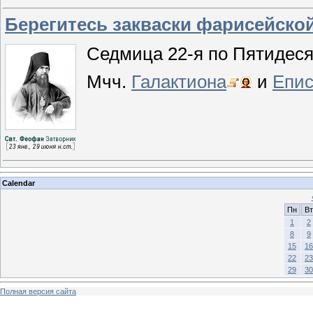
Берегитесь закваски фарисейской
Седмица 22-я по Пятидеся
Мчч.
Галактиона
и
Епи
Calendar
Пн
Вт
1
2
8
9
15
16
22
23
29
30
Полная версия сайта