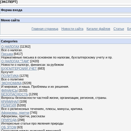
[
ЭКСПЕРТ
]
Форма входа
Меню сайта
Главная страница
Новости сайта
Каталог файлов
Статьи
Бл
Categories
О НАЛОГАХ
[11362]
Все о налогах.
Письма
[6417]
Нормативные письма в основном по налогам, бухгалтерскому учету и пр.
О НАЛОГАХ "ТАМ"
[2420]
Новости о налогах, финансах за рубежом
БУХГАЛТЕРСКИЙ УЧЕТ
[683]
Бухучет
ПОЛИТИКА
[1278]
Все о политике
ЭКОНОМИКА
[3228]
И мировая, и наша. Проблемы и их решения.
ФИНАНСЫ
[1132]
БЕЗОПАСНОСТЬ
[1299]
Вопросы безопасности частной жизни, организации, регионов, страны.
КРИМИНАЛ
[109]
РЕЛИГИЯ
[5200]
Все о религиозных течениях, плюсы, минусы, критика.
Афоризмы, притчи
[745]
Афоризмы, притчи, рассказы
ПРИРОДА
[298]
Интересные статьи про явления природы
ОБ ЭТОМ
[63]
Отношения между мужчиной женщиной