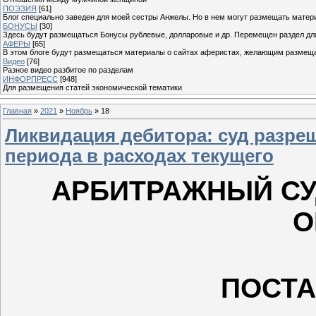
ПОЭЗИЯ
[61]
Блог специально заведен для моей сестры Анжелы. Но в нем могут размещать матери
БОНУСЫ
[30]
Здесь будут размещаться Бонусы рублевые, долларовые и др. Перемещен раздел дл
АФЕРЫ
[65]
В этом блоге будут размещаться материалы о сайтах аферистах, желающим размещат
Видео
[76]
Разное видео разбитое по разделам
ИНФОРПРЕСС
[948]
Для размещения статей экономической тематики
Главная
»
2021
»
Ноябрь
»
18
Ликвидация дебитора: суд разре
периода в расходах текущего
АРБИТРАЖНЫЙ СУ
О
ПОСТ