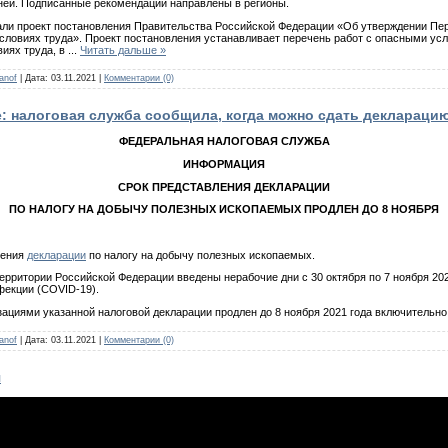
ей. Подписанные рекомендации направлены в регионы.
али проект постановления Правительства Российской Федерации «Об утверждении Пер
словиях труда». Проект постановления устанавливает перечень работ с опасными усл
виях труда, в
...
Читать дальше »
anof
|
Дата:
03.11.2021
|
Комментарии (0)
 налоговая служба сообщила, когда можно сдать деклараци
ФЕДЕРАЛЬНАЯ НАЛОГОВАЯ СЛУЖБА
ИНФОРМАЦИЯ
СРОК ПРЕДСТАВЛЕНИЯ ДЕКЛАРАЦИИ
ПО НАЛОГУ НА ДОБЫЧУ ПОЛЕЗНЫХ ИСКОПАЕМЫХ ПРОДЛЕН ДО 8 НОЯБРЯ
ления
декларации
по налогу на добычу полезных ископаемых.
территории Российской Федерации введены нерабочие дни с 30 октября по 7 ноября 2
фекции (COVID-19).
зациями указанной налоговой декларации продлен до 8 ноября 2021 года включительно
anof
|
Дата:
03.11.2021
|
Комментарии (0)
я