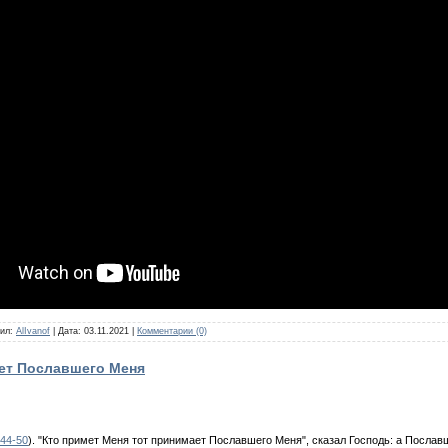
ил:
AlIvanof
|
Дата:
03.11.2021
|
Комментарии (0)
ает Пославшего Меня
 44-50
). "Кто примет Меня тот принимает Пославшего Меня", сказал Господь: а Пославш