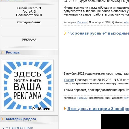
COVID-19, двух оплачиваемых выходных дн
Члены комиссии также обсудили и поддерж
Онлайн всего:
3
допускается выполнение работ в опасных у
Гостей:
3
несмотря на запрет работы в опасных усло
Пользователей:
0
Сегодня были:
Категория:
Письма
|
Просмотров:
538
|
Добавил:
AlIv
"Коронавирусные" выходные:
РЕКЛАМА
Реклама
1 ноября 2021 года истекает срок представ
Указом
Президента от 20.10.2021 N 595 на 
распространения новой коронавирусной ин
Таким образом, срок представления органи
Категория:
Письма
|
Просмотров:
515
|
Добавил:
AlIv
Этот день в истории 3 ноябр
Категории раздела
О НАЛОГАХ
[11362]