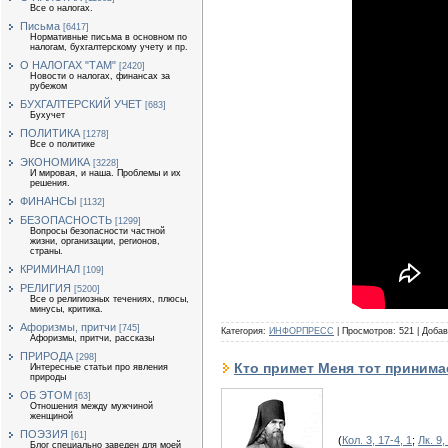
Все о налогах.
Письма
[6417]
Нормативные письма в основном по
налогам, бухгалтерскому учету и пр.
О НАЛОГАХ "ТАМ"
[2420]
Новости о налогах, финансах за
рубежом
БУХГАЛТЕРСКИЙ УЧЕТ
[683]
Бухучет
ПОЛИТИКА
[1278]
Все о политике
ЭКОНОМИКА
[3228]
И мировая, и наша. Проблемы и их
решения.
ФИНАНСЫ
[1132]
БЕЗОПАСНОСТЬ
[1299]
Вопросы безопасности частной
жизни, организации, регионов,
страны.
КРИМИНАЛ
[109]
РЕЛИГИЯ
[5200]
Все о религиозных течениях, плюсы,
минусы, критика.
Афоризмы, притчи
[745]
Категория:
ИНФОРПРЕСС
|
Просмотров:
521
|
Добав
Афоризмы, притчи, рассказы
ПРИРОДА
[298]
Кто примет Меня тот приним
Интересные статьи про явления
природы
ОБ ЭТОМ
[63]
Отношения между мужчиной
женщиной
ПОЭЗИЯ
[61]
(
Кол. 3, 17-4, 1
;
Лк. 9,
Блог специально заведен для моей