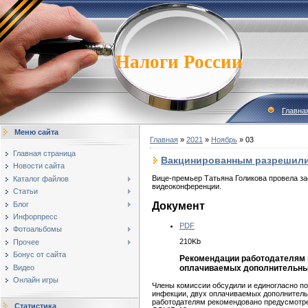
Налоги России
Главна
Меню сайта
Главная
»
2021
»
Ноябрь
»
03
Главная страница
Вакцинированным разрешили
Новости сайта
Вице-премьер Татьяна Голикова провела з
Каталог файлов
видеоконференции.
Статьи
Блог
Документ
Инфорпресс
PDF
Фотоальбомы
210Kb
Прочее
Бонус от сайта
Рекомендации работодателям 
Видео
оплачиваемых дополнительны
Онлайн игры
Члены комиссии обсудили и единогласно п
инфекции, двух оплачиваемых дополнитель
работодателям рекомендовано предусмотре
Статистика