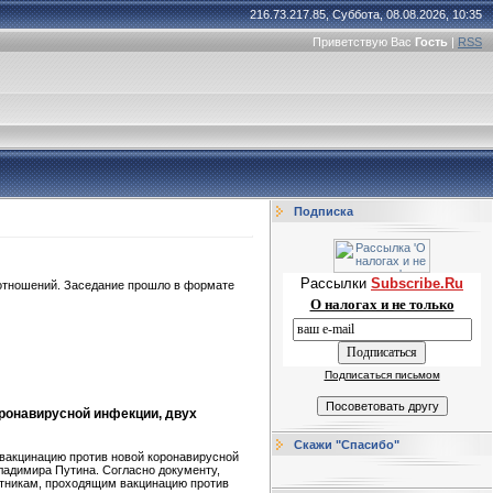
216.73.217.85, Суббота, 08.08.2026, 10:35
Приветствую Вас
Гость
|
RSS
Подписка
Рассылки
Subscribe.Ru
 отношений. Заседание прошло в формате
О налогах и не только
Подписаться письмом
ронавирусной инфекции, двух
Скажи "Спасибо"
вакцинацию против новой коронавирусной
ладимира Путина. Согласно документу,
отникам, проходящим вакцинацию против