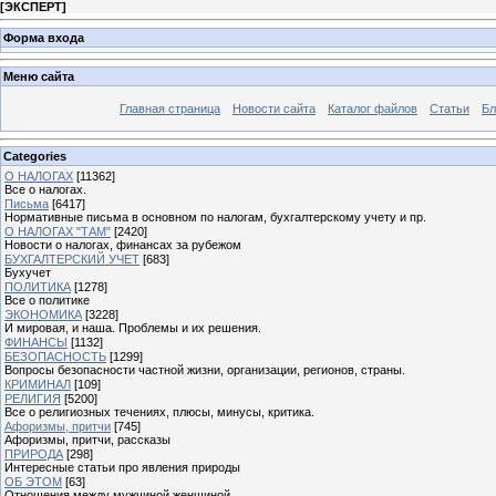
[
ЭКСПЕРТ
]
Форма входа
Меню сайта
Главная страница
Новости сайта
Каталог файлов
Статьи
Бл
Categories
О НАЛОГАХ
[11362]
Все о налогах.
Письма
[6417]
Нормативные письма в основном по налогам, бухгалтерскому учету и пр.
О НАЛОГАХ "ТАМ"
[2420]
Новости о налогах, финансах за рубежом
БУХГАЛТЕРСКИЙ УЧЕТ
[683]
Бухучет
ПОЛИТИКА
[1278]
Все о политике
ЭКОНОМИКА
[3228]
И мировая, и наша. Проблемы и их решения.
ФИНАНСЫ
[1132]
БЕЗОПАСНОСТЬ
[1299]
Вопросы безопасности частной жизни, организации, регионов, страны.
КРИМИНАЛ
[109]
РЕЛИГИЯ
[5200]
Все о религиозных течениях, плюсы, минусы, критика.
Афоризмы, притчи
[745]
Афоризмы, притчи, рассказы
ПРИРОДА
[298]
Интересные статьи про явления природы
ОБ ЭТОМ
[63]
Отношения между мужчиной женщиной