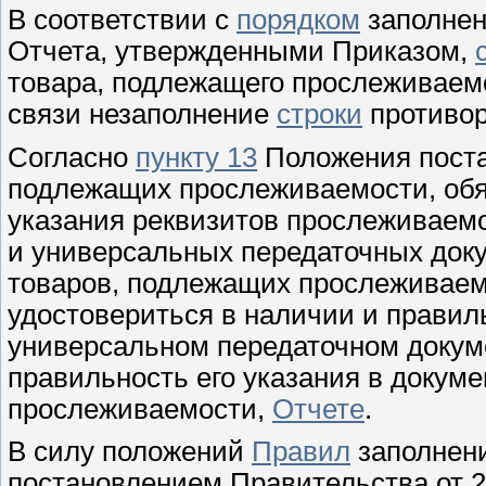
В соответствии с
порядком
заполнен
Отчета, утвержденными Приказом,
товара, подлежащего прослеживаемо
связи незаполнение
строки
противо
Согласно
пункту 13
Положения поста
подлежащих прослеживаемости, обя
указания реквизитов прослеживаемо
и универсальных передаточных доку
товаров, подлежащих прослеживаемо
удостовериться в наличии и правиль
универсальном передаточном докум
правильность его указания в докум
прослеживаемости,
Отчете
.
В силу положений
Правил
заполнени
постановлением Правительства от 2