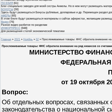
ПОЭЗИЯ
[61]
Блог специально заведен для моей сестры Анжелы. Но в нем могут размещать матери
БОНУСЫ
[30]
Здесь будут размещаться Бонусы рублевые, долларовые и др. Перемещен раздел дл
АФЕРЫ
[65]
В этом блоге будут размещаться материалы о сайтах аферистах, желающим размещат
Видео
[76]
Разное видео разбитое по разделам
ИНФОРПРЕСС
[948]
Для размещения статей экономической тематики
Главная
»
2021
»
Ноябрь
»
02
» Прослеживаемые товары: ФНС обратила внимание на
Прослеживаемые товары: ФНС обратила внимание на ряд нюансов со счетам
МИНИСТЕРСТВО ФИНАН
ФЕДЕРАЛЬНАЯ
от 19 октября 2
Вопрос:
Об отдельных вопросах, связанных
законодательства о национальной с