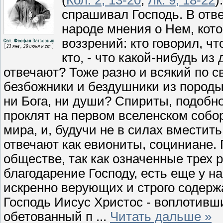
спрашивал Господь. В отве
народе мнения о Нем, кот
воззрений: кто говорил, чт
кто, - что какой-нибудь и
отвечают? Тоже разно и всякий по 
безбожники и бездушники из породы о
ни Бога, ни души? Спириты, подобн
проклят на первом вселенском собор
мира, и, будучи не в силах вместит
отвечают как евиониты, социниане.
обществе, так как означенные трех р
благодарение Господу, есть еще у 
искренно верующих и строго содерж
Господь Иисус Христос - воплотив
обетованный п
...
Читать дальше »