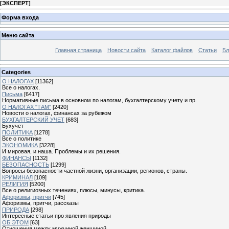
[
ЭКСПЕРТ
]
Форма входа
Меню сайта
Главная страница
Новости сайта
Каталог файлов
Статьи
Бл
Categories
О НАЛОГАХ
[11362]
Все о налогах.
Письма
[6417]
Нормативные письма в основном по налогам, бухгалтерскому учету и пр.
О НАЛОГАХ "ТАМ"
[2420]
Новости о налогах, финансах за рубежом
БУХГАЛТЕРСКИЙ УЧЕТ
[683]
Бухучет
ПОЛИТИКА
[1278]
Все о политике
ЭКОНОМИКА
[3228]
И мировая, и наша. Проблемы и их решения.
ФИНАНСЫ
[1132]
БЕЗОПАСНОСТЬ
[1299]
Вопросы безопасности частной жизни, организации, регионов, страны.
КРИМИНАЛ
[109]
РЕЛИГИЯ
[5200]
Все о религиозных течениях, плюсы, минусы, критика.
Афоризмы, притчи
[745]
Афоризмы, притчи, рассказы
ПРИРОДА
[298]
Интересные статьи про явления природы
ОБ ЭТОМ
[63]
Отношения между мужчиной женщиной