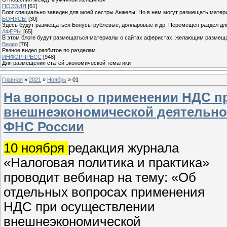
ПОЭЗИЯ
[61]
Блог специально заведен для моей сестры Анжелы. Но в нем могут размещать матери
БОНУСЫ
[30]
Здесь будут размещаться Бонусы рублевые, долларовые и др. Перемещен раздел дл
АФЕРЫ
[65]
В этом блоге будут размещаться материалы о сайтах аферистах, желающим размещат
Видео
[76]
Разное видео разбитое по разделам
ИНФОРПРЕСС
[948]
Для размещения статей экономической тематики
Главная
»
2021
»
Ноябрь
»
01
На вопросы о применении НДС п
внешнеэкономической деятельнос
ФНС России
10 ноября
редакция журнала
«Налоговая политика и практика»
проводит вебинар на тему: «Об
отдельных вопросах применения
НДС при осуществлении
внешнеэкономической