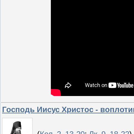
Господь Иисус Христос - вопло
(
Кол. 2, 13-20
;
Лк. 9, 18-22
)