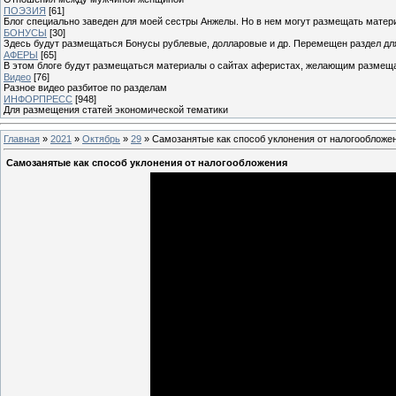
ПОЭЗИЯ
[61]
Блог специально заведен для моей сестры Анжелы. Но в нем могут размещать матери
БОНУСЫ
[30]
Здесь будут размещаться Бонусы рублевые, долларовые и др. Перемещен раздел дл
АФЕРЫ
[65]
В этом блоге будут размещаться материалы о сайтах аферистах, желающим размещат
Видео
[76]
Разное видео разбитое по разделам
ИНФОРПРЕСС
[948]
Для размещения статей экономической тематики
Главная
»
2021
»
Октябрь
»
29
» Самозанятые как способ уклонения от налогообложе
Самозанятые как способ уклонения от налогообложения