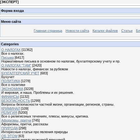
[
ЭКСПЕРТ
]
Форма входа
Меню сайта
Главная страница
Новости сайта
Каталог файлов
Статьи
Бл
Categories
О НАЛОГАХ
[11362]
Все о налогах.
Письма
[6417]
Нормативные письма в основном по налогам, бухгалтерскому учету и пр.
О НАЛОГАХ "ТАМ"
[2420]
Новости о налогах, финансах за рубежом
БУХГАЛТЕРСКИЙ УЧЕТ
[683]
Бухучет
ПОЛИТИКА
[1278]
Все о политике
ЭКОНОМИКА
[3228]
И мировая, и наша. Проблемы и их решения.
ФИНАНСЫ
[1132]
БЕЗОПАСНОСТЬ
[1299]
Вопросы безопасности частной жизни, организации, регионов, страны.
КРИМИНАЛ
[109]
РЕЛИГИЯ
[5200]
Все о религиозных течениях, плюсы, минусы, критика.
Афоризмы, притчи
[745]
Афоризмы, притчи, рассказы
ПРИРОДА
[298]
Интересные статьи про явления природы
ОБ ЭТОМ
[63]
Отношения между мужчиной женщиной