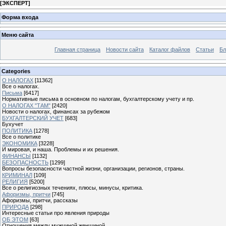
[
ЭКСПЕРТ
]
Форма входа
Меню сайта
Главная страница
Новости сайта
Каталог файлов
Статьи
Бл
Categories
О НАЛОГАХ
[11362]
Все о налогах.
Письма
[6417]
Нормативные письма в основном по налогам, бухгалтерскому учету и пр.
О НАЛОГАХ "ТАМ"
[2420]
Новости о налогах, финансах за рубежом
БУХГАЛТЕРСКИЙ УЧЕТ
[683]
Бухучет
ПОЛИТИКА
[1278]
Все о политике
ЭКОНОМИКА
[3228]
И мировая, и наша. Проблемы и их решения.
ФИНАНСЫ
[1132]
БЕЗОПАСНОСТЬ
[1299]
Вопросы безопасности частной жизни, организации, регионов, страны.
КРИМИНАЛ
[109]
РЕЛИГИЯ
[5200]
Все о религиозных течениях, плюсы, минусы, критика.
Афоризмы, притчи
[745]
Афоризмы, притчи, рассказы
ПРИРОДА
[298]
Интересные статьи про явления природы
ОБ ЭТОМ
[63]
Отношения между мужчиной женщиной