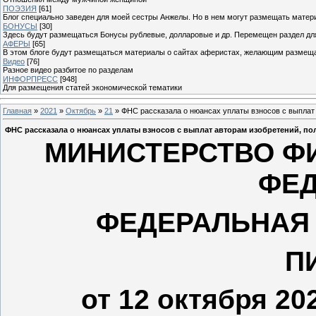
ПОЭЗИЯ
[61]
Блог специально заведен для моей сестры Анжелы. Но в нем могут размещать матери
БОНУСЫ
[30]
Здесь будут размещаться Бонусы рублевые, долларовые и др. Перемещен раздел дл
АФЕРЫ
[65]
В этом блоге будут размещаться материалы о сайтах аферистах, желающим размещат
Видео
[76]
Разное видео разбитое по разделам
ИНФОРПРЕСС
[948]
Для размещения статей экономической тематики
Главная
»
2021
»
Октябрь
»
21
» ФНС рассказала о нюансах уплаты взносов с выплат
ФНС рассказала о нюансах уплаты взносов с выплат авторам изобретений, п
МИНИСТЕРСТВО Ф
ФЕ
ФЕДЕРАЛЬНАЯ
П
от 12 октября 20