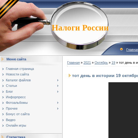
Налоги России
Главна
Меню сайта
Главная
»
2021
»
Октябрь
»
19
» тот день в 
Главная страница
Новости сайта
тот день в истории 19 октябр
Каталог файлов
Статьи
Блог
Инфорпресс
Фотоальбомы
Прочее
Бонус от сайта
Видео
Онлайн игры
Статистика