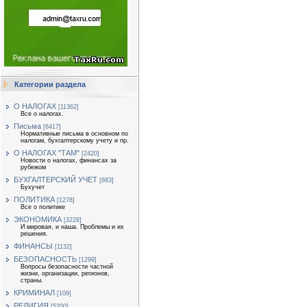
Категории раздела
О НАЛОГАХ
[11362]
Все о налогах.
Письма
[6417]
Нормативные письма в основном по
налогам, бухгалтерскому учету и пр.
О НАЛОГАХ "ТАМ"
[2420]
Новости о налогах, финансах за
рубежом
БУХГАЛТЕРСКИЙ УЧЕТ
[683]
Бухучет
ПОЛИТИКА
[1278]
Все о политике
ЭКОНОМИКА
[3228]
И мировая, и наша. Проблемы и их
решения.
ФИНАНСЫ
[1132]
БЕЗОПАСНОСТЬ
[1299]
Вопросы безопасности частной
жизни, организации, регионов,
страны.
КРИМИНАЛ
[109]
РЕЛИГИЯ
[5200]