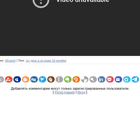
ил
:
AlIvanof
|
Теги
:
тот день в истории 19 октября
Добавлять комментарии могут только зарегистрированные пользователи.
[
Регистрация
|
Вход
]