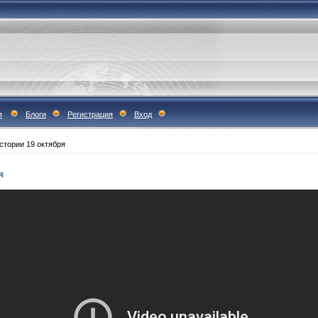
я
Блоги
Регистрация
Вход
истории 19 октября
я