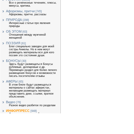
Все о религиозных течениях, плюсы,
минусы, критика.
Афоризмы, притчи
[745]
Афоризмы, притчи, рассказы
ПРИРОДА
[298]
Интересные статьи про явления
природы
ОБ ЭТОМ
[63]
Отношения между мужчиной
женщиной
ПОЭЗИЯ
[61]
Блог специально заведен для моей
сестры Анжелы. Но в нем могут
размещать материалы все для кого
поэзия это состояние души.
БОНУСЫ
[30]
Здесь будут размещаться Бонусы
рублевые, долларовые и др.
Перемещен раздел для более легкого
размещения бонусов и возможности
писать посетителям отзывы
АФЕРЫ
[65]
В этом блоге будут размещаться
материалы о сайтах аферистах,
желающим размещать материал
представить доки, ссылки, краткое
объяснение.
Видео
[76]
Разное видео разбитое по разделам
ИНФОРПРЕСС
[948]
Для размещения статей
экономической тематики