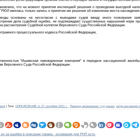
ановлено, что на момент принятия инспекцией решения о проведении выездной нало
ЕГРЮЛ имелась только запись о принятии им решения об изменении места нахождения
воды основаны на несогласии с выводами судов ввиду иного толкования заяв
трении дела судебной ошибке, не подтверждают существенных нарушений норм пра
на рассмотрение Судебной коллегии Верховного Суда Российской Федерации.
тражного процессуального кодекса Российской Федерации,
ственностью "Ишимская пивоваренная компания" в передаче кассационной жалоб
ам Верховного Суда Российской Федерации.
anof
|
Теги
:
ОПРЕДЕЛЕНИЕ от 27 сентября 2021 г.
,
Переезд организации: суд указал
,
когда инспекция 
 из-за ошибки в описании товара - основания для РНП есть