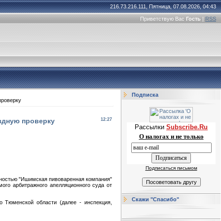
216.73.216.111, Пятница, 07.08.2026, 04:43
Приветствую Вас
Гость
|
RSS
Подписка
проверку
ездную проверку
12:27
Рассылки
Subscribe.Ru
О налогах и не только
Подписаться письмом
нностью "Ишимская пивоваренная компания"
ого арбитражного апелляционного суда от
Скажи "Спасибо"
 Тюменской области (далее - инспекция,