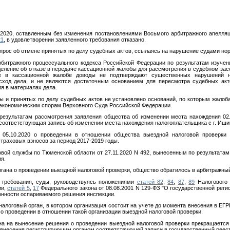
.2020, оставленным без изменения постановлениями Восьмого арбитражного апелля
21
, в удовлетворении заявленного требования отказано.
прос об отмене принятых по делу судебных актов, ссылаясь на нарушение судами нор
битражного процессуального кодекса Российской Федерации по результатам изучен
еление об отказе в передаче кассационной жалобы для рассмотрения в судебном зас
ые в кассационной жалобе доводы не подтверждают существенных нарушений н
сход дела, и не являются достаточным основанием для пересмотра судебных акт
я в материалах дела.
ы и принятых по делу судебных актов не установлено оснований, по которым жалоб
 экономическим спорам Верховного Суда Российской Федерации.
 результатам рассмотрения заявления общества об изменении места нахождения 02
соответствующая запись об изменении места нахождения налогоплательщика с г. Ишим
 05.10.2020 о проведении в отношении общества выездной налоговой проверки 
траховых взносов за период 2017-2019 годы.
ой службы по Тюменской области от 27.11.2020 N 492, вынесенным по результата
я.
гана о проведении выездной налоговой проверки, общество обратилось в арбитражный
 требования, суды, руководствуясь положениями
статей 82
,
84
,
87
,
89
Налогового 
ии,
статей 5
,
17
Федерального закона от 08.08.2001 N 129-ФЗ "О государственной рег
онности оспариваемого решения инспекции.
 налоговый орган, в котором организация состоит на учете до момента внесения в Е
 о проведении в отношении такой организации выездной налоговой проверки.
ана на вынесение решения о проведении выездной налоговой проверки прекращается
 внесения регистрирующим органом соответствующей записи в государственный реест