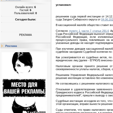
установил:
Онлайн всего:
6
Гостей:
6
Пользователей:
0
решением суда первой инстанции от 14.12
суда Запдно-Сибирского округа от
04.06.20
Сегодня были:
В кассационной жалобе общество ставит во
Согласно
пункту 1 части 7 статьи 291.6
Ар
Суда Российской Федерации выносит опред
РЕКЛАМА
Российской Федерации, если изложенн
процессуального права, повлиявших на и
указанные доводы не находят подтверждени
Реклама
При изучении доводов кассационной жалоб
судебном заседании Судебной коллегии по
Как усматривается из судебных актов, по
юридических лиц (далее - ЕГРЮЛ) внесена 
Налоговым органом принято решение от
своевременности уплаты налогов, сборов, с
Решением Управления Федеральной налогов
решение инспекции оставлено без изменени
Не согласившись с решением налогового ор
Отказывая в удовлетворении заявленного
Гражданского кодекса Российской Федерац
предпринимателей", пришли к выводу о зак
Судебные инстанции исходили из того, что
этой организации, вправе вынести решение
Суды отметили, что право налогового орг
места нахождения организации, а в момент