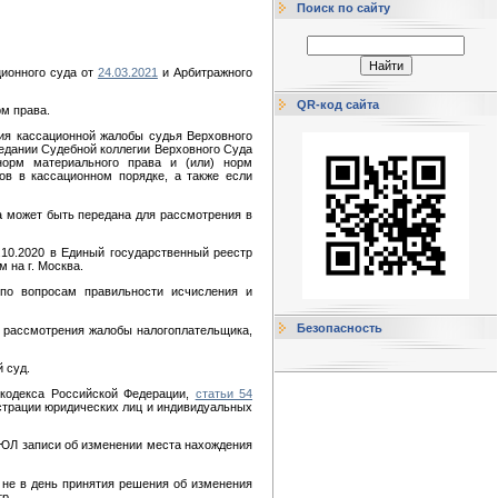
Поиск по сайту
ционного суда от
24.03.2021
и Арбитражного
QR-код сайта
м права.
ия кассационной жалобы судья Верховного
едании Судебной коллегии Верховного Суда
орм материального права и (или) норм
ов в кассационном порядке, а также если
а может быть передана для рассмотрения в
.10.2020 в Единый государственный реестр
 на г. Москва.
по вопросам правильности исчисления и
Безопасность
м рассмотрения жалобы налогоплательщика,
 суд.
кодекса Российской Федерации,
статьи 54
истрации юридических лиц и индивидуальных
ГРЮЛ записи об изменении места нахождения
 не в день принятия решения об изменения
р.