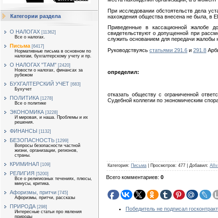
При исследовании обстоятельств дела уст
Категории раздела
нахождения общества внесена не была, в 
Приведенные в кассационной жалобе до
О НАЛОГАХ
[11362]
свидетельствуют о допущенной при рассмо
Все о налогах.
служить основанием для передачи жалобы 
Письма
[6417]
Руководствуясь
статьями 291.6
и
291.8
Арби
Нормативные письма в основном по
налогам, бухгалтерскому учету и пр.
О НАЛОГАХ "ТАМ"
[2420]
Новости о налогах, финансах за
определил:
рубежом
БУХГАЛТЕРСКИЙ УЧЕТ
[683]
Бухучет
отказать обществу с ограниченной ответ
ПОЛИТИКА
[1278]
Судебной коллегии по экономическим спор
Все о политике
ЭКОНОМИКА
[3228]
И мировая, и наша. Проблемы и их
решения.
ФИНАНСЫ
[1132]
БЕЗОПАСНОСТЬ
[1299]
Вопросы безопасности частной
жизни, организации, регионов,
страны.
КРИМИНАЛ
[109]
Категория
:
Письма
|
Просмотров
:
477
|
Добавил
:
AlIv
РЕЛИГИЯ
[5200]
Всего комментариев
:
0
Все о религиозных течениях, плюсы,
минусы, критика.
Афоризмы, притчи
[745]
Афоризмы, притчи, рассказы
ПРИРОДА
[298]
Победитель не подписал госконтракт
Интересные статьи про явления
природы