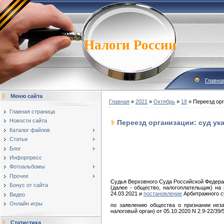
Налоги России
Главна
Меню сайта
Главная
»
2021
»
Октябрь
»
18
» Переезд орг
Главная страница
Новости сайта
Переезд организации: суд ук
Каталог файлов
Статьи
Блог
Инфорпресс
Фотоальбомы
Прочее
Судья Верховного Суда Российской Федера
Бонус от сайта
(далее - общество, налогоплательщик) на
24.03.2021 и
постановление
Арбитражного су
Видео
Онлайн игры
по заявлению общества о признании нез
налоговый орган) от 05.10.2020 N 2.9-22/39
Статистика