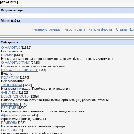
[
ЭКСПЕРТ
]
Форма входа
Меню сайта
Главная страница
Новости сайта
Каталог файлов
Статьи
Бл
Categories
О НАЛОГАХ
[11362]
Все о налогах.
Письма
[6417]
Нормативные письма в основном по налогам, бухгалтерскому учету и пр.
О НАЛОГАХ "ТАМ"
[2420]
Новости о налогах, финансах за рубежом
БУХГАЛТЕРСКИЙ УЧЕТ
[683]
Бухучет
ПОЛИТИКА
[1278]
Все о политике
ЭКОНОМИКА
[3228]
И мировая, и наша. Проблемы и их решения.
ФИНАНСЫ
[1132]
БЕЗОПАСНОСТЬ
[1299]
Вопросы безопасности частной жизни, организации, регионов, страны.
КРИМИНАЛ
[109]
РЕЛИГИЯ
[5200]
Все о религиозных течениях, плюсы, минусы, критика.
Афоризмы, притчи
[745]
Афоризмы, притчи, рассказы
ПРИРОДА
[298]
Интересные статьи про явления природы
ОБ ЭТОМ
[63]
Отношения между мужчиной женщиной