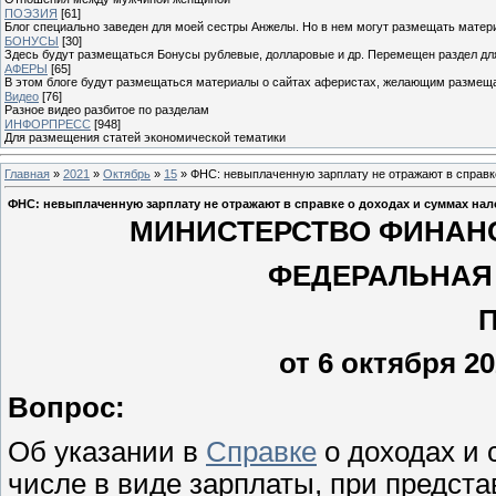
ПОЭЗИЯ
[61]
Блог специально заведен для моей сестры Анжелы. Но в нем могут размещать матери
БОНУСЫ
[30]
Здесь будут размещаться Бонусы рублевые, долларовые и др. Перемещен раздел дл
АФЕРЫ
[65]
В этом блоге будут размещаться материалы о сайтах аферистах, желающим размещат
Видео
[76]
Разное видео разбитое по разделам
ИНФОРПРЕСС
[948]
Для размещения статей экономической тематики
Главная
»
2021
»
Октябрь
»
15
» ФНС: невыплаченную зарплату не отражают в справк
ФНС: невыплаченную зарплату не отражают в справке о доходах и суммах на
МИНИСТЕРСТВО ФИНАН
ФЕДЕРАЛЬНАЯ
от 6 октября 20
Вопрос:
Об указании в
Справке
о доходах и 
числе в виде зарплаты, при предст