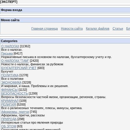
[
ЭКСПЕРТ
]
Форма входа
Меню сайта
Главная страница
Новости сайта
Каталог файлов
Статьи
Бл
Categories
О НАЛОГАХ
[11362]
Все о налогах.
Письма
[6417]
Нормативные письма в основном по налогам, бухгалтерскому учету и пр.
О НАЛОГАХ "ТАМ"
[2420]
Новости о налогах, финансах за рубежом
БУХГАЛТЕРСКИЙ УЧЕТ
[683]
Бухучет
ПОЛИТИКА
[1278]
Все о политике
ЭКОНОМИКА
[3228]
И мировая, и наша. Проблемы и их решения.
ФИНАНСЫ
[1132]
БЕЗОПАСНОСТЬ
[1299]
Вопросы безопасности частной жизни, организации, регионов, страны.
КРИМИНАЛ
[109]
РЕЛИГИЯ
[5200]
Все о религиозных течениях, плюсы, минусы, критика.
Афоризмы, притчи
[745]
Афоризмы, притчи, рассказы
ПРИРОДА
[298]
Интересные статьи про явления природы
ОБ ЭТОМ
[63]
Отношения между мужчиной женщиной