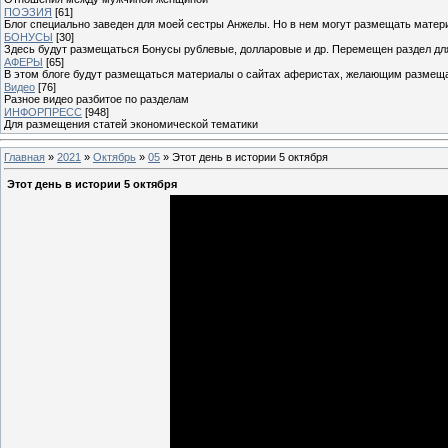
ПОЭЗИЯ
[61]
Блог специально заведен для моей сестры Анжелы. Но в нем могут размещать матери
БОНУСЫ
[30]
Здесь будут размещаться Бонусы рублевые, долларовые и др. Перемещен раздел дл
АФЕРЫ
[65]
В этом блоге будут размещаться материалы о сайтах аферистах, желающим размещат
Видео
[76]
Разное видео разбитое по разделам
ИНФОРПРЕСС
[948]
Для размещения статей экономической тематики
Главная
»
2021
»
Октябрь
»
05
» Этот день в истории 5 октября
Этот день в истории 5 октября