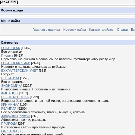
[
ЭКСПЕРТ
]
Форма входа
Меню сайта
Главная страница
Новости сайта
Каталог файлов
Статьи
Бл
Categories
О НАЛОГАХ
[11362]
Все о налогах.
Письма
[6417]
Нормативные письма в основном по налогам, бухгалтерскому учету и пр.
О НАЛОГАХ "ТАМ"
[2420]
Новости о налогах, финансах за рубежом
БУХГАЛТЕРСКИЙ УЧЕТ
[683]
Бухучет
ПОЛИТИКА
[1278]
Все о политике
ЭКОНОМИКА
[3228]
И мировая, и наша. Проблемы и их решения.
ФИНАНСЫ
[1132]
БЕЗОПАСНОСТЬ
[1299]
Вопросы безопасности частной жизни, организации, регионов, страны.
КРИМИНАЛ
[109]
РЕЛИГИЯ
[5200]
Все о религиозных течениях, плюсы, минусы, критика.
Афоризмы, притчи
[745]
Афоризмы, притчи, рассказы
ПРИРОДА
[298]
Интересные статьи про явления природы
ОБ ЭТОМ
[63]
Отношения между мужчиной женщиной