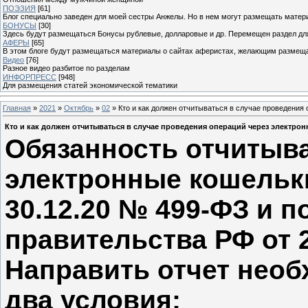
ПОЭЗИЯ
[61]
Блог специально заведен для моей сестры Анжелы. Но в нем могут размещать матери
БОНУСЫ
[30]
Здесь будут размещаться Бонусы рублевые, долларовые и др. Перемещен раздел дл
АФЕРЫ
[65]
В этом блоге будут размещаться материалы о сайтах аферистах, желающим размещат
Видео
[76]
Разное видео разбитое по разделам
ИНФОРПРЕСС
[948]
Для размещения статей экономической тематики
Главная
»
2021
»
Октябрь
»
02
» Кто и как должен отчитываться в случае проведения
Кто и как должен отчитываться в случае проведения операций через электро
Обязанность отчитыва
электронные кошельки
30.12.20 № 499-ФЗ и 
правительства РФ от 2
Направить отчет нео
два условия: