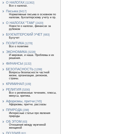
О НАЛОГАХ
[11362]
Все о налогах.
Письма
[6417]
Нормативные письма в основном по
налогам, бухгалтерскому учету и пр.
О НАЛОГАХ "ТАМ"
[2420]
Новости о налогах, финансах за
рубежом
БУХГАЛТЕРСКИЙ УЧЕТ
[683]
Бухучет
ПОЛИТИКА
[1278]
Все о политике
ЭКОНОМИКА
[3228]
И мировая, и наша. Проблемы и их
решения.
ФИНАНСЫ
[1132]
БЕЗОПАСНОСТЬ
[1299]
Вопросы безопасности частной
жизни, организации, регионов,
страны.
КРИМИНАЛ
[109]
РЕЛИГИЯ
[5200]
Все о религиозных течениях, плюсы,
минусы, критика.
Афоризмы, притчи
[745]
Афоризмы, притчи, рассказы
ПРИРОДА
[298]
Интересные статьи про явления
природы
ОБ ЭТОМ
[63]
Отношения между мужчиной
женщиной
ПОЭЗИЯ
[61]