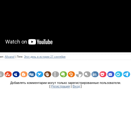
ил
:
AlIvanof
|
Теги
:
Этот день в истории 27 сентября
Добавлять комментарии могут только зарегистрированные пользователи.
[
Регистрация
|
Вход
]