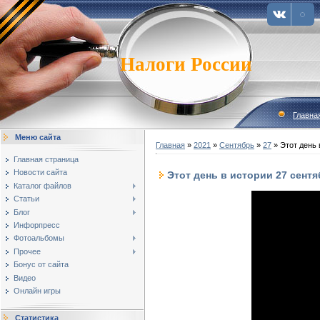
Налоги России
Главна
Меню сайта
Главная
»
2021
»
Сентябрь
»
27
» Этот день 
Главная страница
Новости сайта
Этот день в истории 27 сент
Каталог файлов
Статьи
Блог
Инфорпресс
Фотоальбомы
Прочее
Бонус от сайта
Видео
Онлайн игры
Статистика