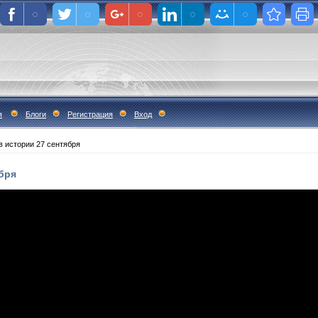
я
Блоги
Регистрация
Вход
в истории 27 сентября
ября