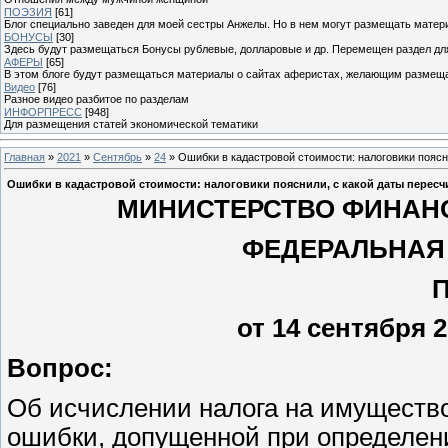
ПОЭЗИЯ
[61]
Блог специально заведен для моей сестры Анжелы. Но в нем могут размещать матери
БОНУСЫ
[30]
Здесь будут размещаться Бонусы рублевые, долларовые и др. Перемещен раздел дл
АФЕРЫ
[65]
В этом блоге будут размещаться материалы о сайтах аферистах, желающим размещат
Видео
[76]
Разное видео разбитое по разделам
ИНФОРПРЕСС
[948]
Для размещения статей экономической тематики
Главная
»
2021
»
Сентябрь
»
24
» Ошибки в кадастровой стоимости: налоговики поясн
Ошибки в кадастровой стоимости: налоговики пояснили, с какой даты перес
МИНИСТЕРСТВО ФИНАН
ФЕДЕРАЛЬНАЯ
от 14 сентября 2
Вопрос:
Об исчислении налога на имущество
ошибки, допущенной при определени