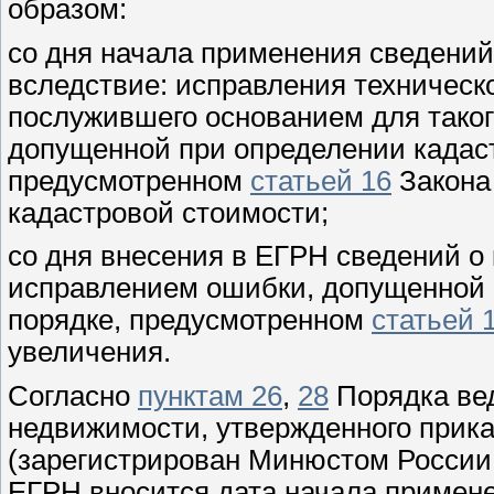
образом:
со дня начала применения сведений
вследствие: исправления техническ
послужившего основанием для таког
допущенной при определении кадаст
предусмотренном
статьей 16
Закона
кадастровой стоимости;
со дня внесения в ЕГРН сведений о 
исправлением ошибки, допущенной 
порядке, предусмотренном
статьей 
увеличения.
Согласно
пунктам 26
,
28
Порядка вед
недвижимости, утвержденного прика
(зарегистрирован Минюстом России 
ЕГРН вносится дата начала примене