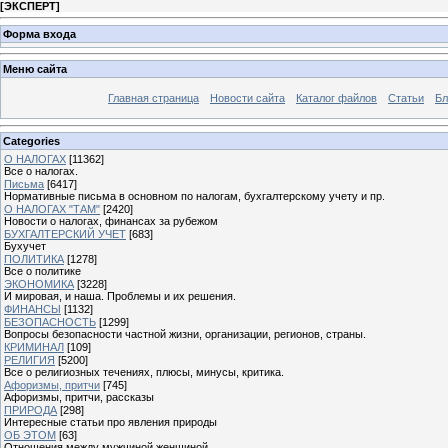
[
ЭКСПЕРТ
]
Форма входа
Меню сайта
Главная страница
Новости сайта
Каталог файлов
Статьи
Бл
Categories
О НАЛОГАХ
[11362]
Все о налогах.
Письма
[6417]
Нормативные письма в основном по налогам, бухгалтерскому учету и пр.
О НАЛОГАХ "ТАМ"
[2420]
Новости о налогах, финансах за рубежом
БУХГАЛТЕРСКИЙ УЧЕТ
[683]
Бухучет
ПОЛИТИКА
[1278]
Все о политике
ЭКОНОМИКА
[3228]
И мировая, и наша. Проблемы и их решения.
ФИНАНСЫ
[1132]
БЕЗОПАСНОСТЬ
[1299]
Вопросы безопасности частной жизни, организации, регионов, страны.
КРИМИНАЛ
[109]
РЕЛИГИЯ
[5200]
Все о религиозных течениях, плюсы, минусы, критика.
Афоризмы, притчи
[745]
Афоризмы, притчи, рассказы
ПРИРОДА
[298]
Интересные статьи про явления природы
ОБ ЭТОМ
[63]
Отношения между мужчиной женщиной