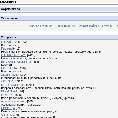
[
ЭКСПЕРТ
]
Форма входа
Меню сайта
Главная страница
Новости сайта
Каталог файлов
Статьи
Бл
Categories
О НАЛОГАХ
[11362]
Все о налогах.
Письма
[6417]
Нормативные письма в основном по налогам, бухгалтерскому учету и пр.
О НАЛОГАХ "ТАМ"
[2420]
Новости о налогах, финансах за рубежом
БУХГАЛТЕРСКИЙ УЧЕТ
[683]
Бухучет
ПОЛИТИКА
[1278]
Все о политике
ЭКОНОМИКА
[3228]
И мировая, и наша. Проблемы и их решения.
ФИНАНСЫ
[1132]
БЕЗОПАСНОСТЬ
[1299]
Вопросы безопасности частной жизни, организации, регионов, страны.
КРИМИНАЛ
[109]
РЕЛИГИЯ
[5200]
Все о религиозных течениях, плюсы, минусы, критика.
Афоризмы, притчи
[745]
Афоризмы, притчи, рассказы
ПРИРОДА
[298]
Интересные статьи про явления природы
ОБ ЭТОМ
[63]
Отношения между мужчиной женщиной