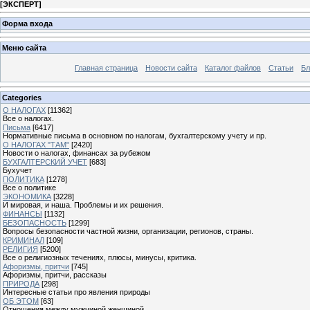
[
ЭКСПЕРТ
]
Форма входа
Меню сайта
Главная страница
Новости сайта
Каталог файлов
Статьи
Бл
Categories
О НАЛОГАХ
[11362]
Все о налогах.
Письма
[6417]
Нормативные письма в основном по налогам, бухгалтерскому учету и пр.
О НАЛОГАХ "ТАМ"
[2420]
Новости о налогах, финансах за рубежом
БУХГАЛТЕРСКИЙ УЧЕТ
[683]
Бухучет
ПОЛИТИКА
[1278]
Все о политике
ЭКОНОМИКА
[3228]
И мировая, и наша. Проблемы и их решения.
ФИНАНСЫ
[1132]
БЕЗОПАСНОСТЬ
[1299]
Вопросы безопасности частной жизни, организации, регионов, страны.
КРИМИНАЛ
[109]
РЕЛИГИЯ
[5200]
Все о религиозных течениях, плюсы, минусы, критика.
Афоризмы, притчи
[745]
Афоризмы, притчи, рассказы
ПРИРОДА
[298]
Интересные статьи про явления природы
ОБ ЭТОМ
[63]
Отношения между мужчиной женщиной