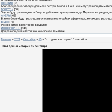
ПОЭЗИЯ
[61]
Блог специально заведен для моей сестры Анжелы. Но в нем могут размещать матери
БОНУСЫ
[30]
Здесь будут размещаться Бонусы рублевые, долларовые и др. Перемещен раздел дл
АФЕРЫ
[65]
В этом блоге будут размещаться материалы о сайтах аферистах, желающим размещат
Видео
[76]
Разное видео разбитое по разделам
ИНФОРПРЕСС
[948]
Для размещения статей экономической тематики
Главная
»
2021
»
Сентябрь
»
15
» Этот день в истории 15 сентября
Этот день в истории 15 сентября