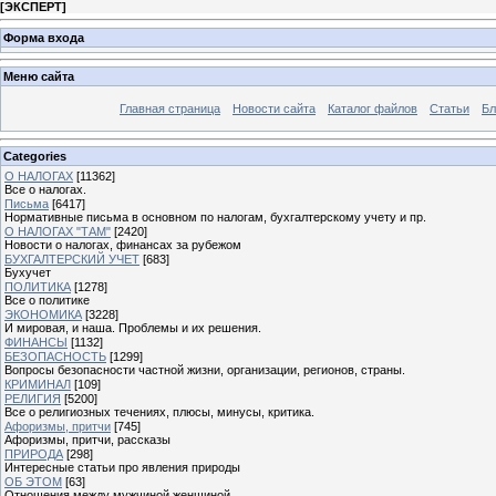
[
ЭКСПЕРТ
]
Форма входа
Меню сайта
Главная страница
Новости сайта
Каталог файлов
Статьи
Бл
Categories
О НАЛОГАХ
[11362]
Все о налогах.
Письма
[6417]
Нормативные письма в основном по налогам, бухгалтерскому учету и пр.
О НАЛОГАХ "ТАМ"
[2420]
Новости о налогах, финансах за рубежом
БУХГАЛТЕРСКИЙ УЧЕТ
[683]
Бухучет
ПОЛИТИКА
[1278]
Все о политике
ЭКОНОМИКА
[3228]
И мировая, и наша. Проблемы и их решения.
ФИНАНСЫ
[1132]
БЕЗОПАСНОСТЬ
[1299]
Вопросы безопасности частной жизни, организации, регионов, страны.
КРИМИНАЛ
[109]
РЕЛИГИЯ
[5200]
Все о религиозных течениях, плюсы, минусы, критика.
Афоризмы, притчи
[745]
Афоризмы, притчи, рассказы
ПРИРОДА
[298]
Интересные статьи про явления природы
ОБ ЭТОМ
[63]
Отношения между мужчиной женщиной