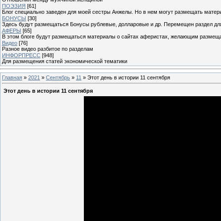
ПОЭЗИЯ
[61]
Блог специально заведен для моей сестры Анжелы. Но в нем могут размещать матери
БОНУСЫ
[30]
Здесь будут размещаться Бонусы рублевые, долларовые и др. Перемещен раздел дл
АФЕРЫ
[65]
В этом блоге будут размещаться материалы о сайтах аферистах, желающим размещат
Видео
[76]
Разное видео разбитое по разделам
ИНФОРПРЕСС
[948]
Для размещения статей экономической тематики
Главная
»
2021
»
Сентябрь
»
11
» Этот день в истории 11 сентября
Этот день в истории 11 сентября